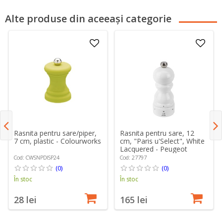
Alte produse din aceeași categorie
Rasnita pentru sare/piper,
Rasnita pentru sare, 12
7 cm, plastic - Colourworks
cm, "Paris u'Select", White
Lacquered - Peugeot
Cod: CWSNPDISP24
Cod: 27797
(0)
(0)
În stoc
În stoc
28 lei
165 lei