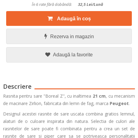
În 6 rate fără dobândă:
32,5
Lei/lună
Adaugă în coș
Rezerva in magazin
Adaugă la favorite
Descriere
Rasnita pentru sare "Boreal Z", cu inaltimea
21 cm
, cu mecanism
de macinare Zirlion, fabricata din lemn de fag, marca
Peugeot
.
Designul acestei rasnite de sare uscata combina gratios lemnul,
alaturi de o culoare inspirata din natura. Selectia de culori ale
rasnitelor de sare poate fi combinata pentru a crea un set de
rasnite de sare si piper care sa se potriveasca personalitatii