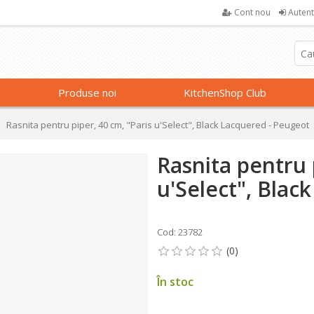
Cont nou
Autent
Produse noi
KitchenShop Club
Rasnita pentru piper, 40 cm, "Paris u'Select", Black Lacquered - Peugeot
Rasnita pentru 
u'Select", Blac
Cod: 23782
În stoc