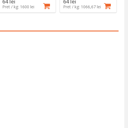
64 lei
64 lei
6
Pret / kg: 1600 lei
Pret / kg: 1066,67 lei
Pr