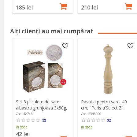
185 lei
210 lei
Alți clienți au mai cumpărat
Set 3 pliculete de sare
Rasnita pentru sare, 40
albastra grunjoasa 3x50g,
cm, "Paris u'Select Z",
"Spices" - Peugeot
Natural - Peugeot
Cod: 42745
Cod: 2343000
(0)
(0)
În stoc
În stoc
42 lei