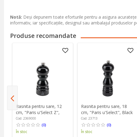
Notă:
Deși depunem toate eforturile pentru a asigura acuratețea
informativ, iar specificațiile, designul sau ambalajul produselor p
Produse recomandate
Rasnita pentru sare, 12
Rasnita pentru sare, 18
cm, "Paris u'Select Z",
cm, "Paris u'Select", Black
Black Lacquered - Peugeot
Lacquered - Peugeot
Cod: 2369000
Cod: 23713
(0)
(0)
În stoc
În stoc