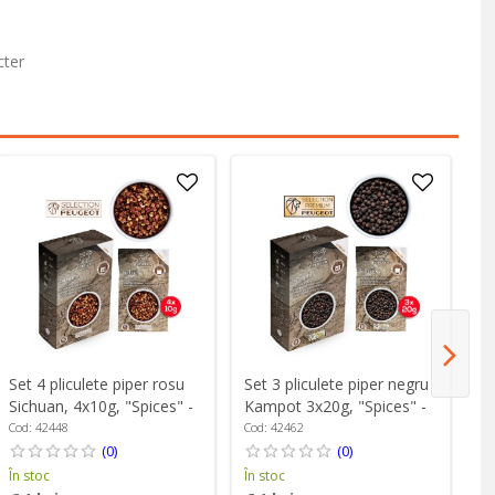
cter
Set 4 pliculete piper rosu
Set 3 pliculete piper negru
Se
Sichuan, 4x10g, "Spices" -
Kampot 3x20g, "Spices" -
Si
Peugeot
Peugeot
"S
Cod: 42448
Cod: 42462
Co
(0)
(0)
În stoc
În stoc
În