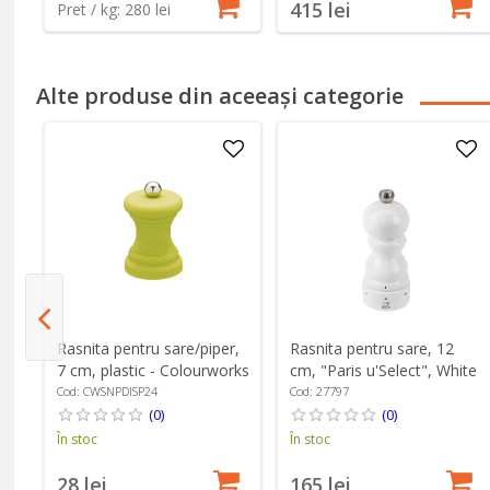
415 lei
Pret / kg: 280 lei
Alte produse din aceeași categorie
Rasnita pentru sare/piper,
Rasnita pentru sare, 12
7 cm, plastic - Colourworks
cm, "Paris u'Select", White
Lacquered - Peugeot
Cod: CWSNPDISP24
Cod: 27797
(0)
(0)
În stoc
În stoc
28 lei
165 lei