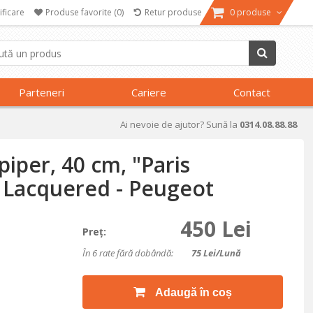
ificare
Produse favorite
(0)
Retur produse
0 produse
Parteneri
Cariere
Contact
Ai nevoie de ajutor? Sună la
0314.08.88.88
piper, 40 cm, "Paris
k Lacquered - Peugeot
450 Lei
Preţ:
În 6 rate fără dobândă:
75
Lei/lună
Adaugă în coș