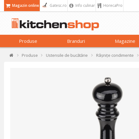
Magazin online
Gatesc.ro
Info culinar
HorecaPro
Produse
Branduri
Magazine
Produse
Ustensile de bucătărie
Râșnițe condimente