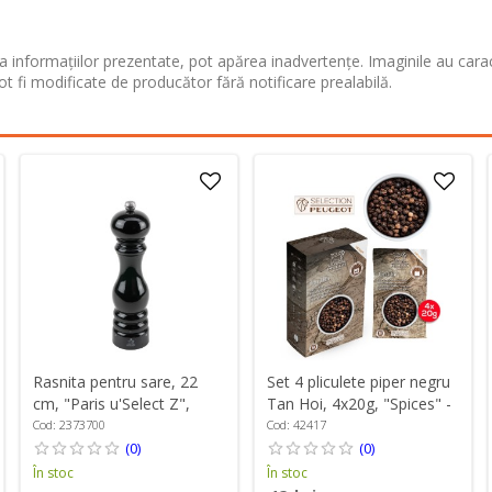
 informațiilor prezentate, pot apărea inadvertențe. Imaginile au cara
ot fi modificate de producător fără notificare prealabilă.
Rasnita pentru sare, 22
Set 4 pliculete piper negru
cm, "Paris u'Select Z",
Tan Hoi, 4x20g, "Spices" -
Black Lacquered - Peugeot
Peugeot
Cod: 2373700
Cod: 42417
(0)
(0)
În stoc
În stoc