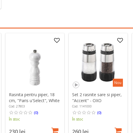
Nou
Rasnita pentru piper, 18
Set 2 rasnite sare si piper,
cm, "Paris u'Select", White
"Accent" - OXO
Lacquered - Peugeot
Cod: 27803
Cod: 1141000
(0)
(0)
În stoc
În stoc
230 lei
260 lei