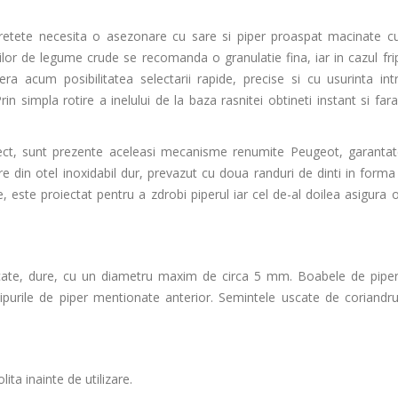
u retete necesita o asezonare cu sare si piper proaspat macinate
lor de legume crude se recomanda o granulatie fina, iar in cazul frip
ra acum posibilitatea selectarii rapide, precise si cu usurinta int
rin simpla rotire a inelului de la baza rasnitei obtineti instant si fara
elect, sunt prezente aceleasi mecanisme renumite Peugeot, garantat
 din otel inoxidabil dur, prevazut cu doua randuri de dinti in forma 
 este proiectat pentru a zdrobi piperul iar cel de-al doilea asigura 
ate, dure, cu un diametru maxim de circa 5 mm. Boabele de piper 
purile de piper mentionate anterior. Semintele uscate de coriandru
ita inainte de utilizare.