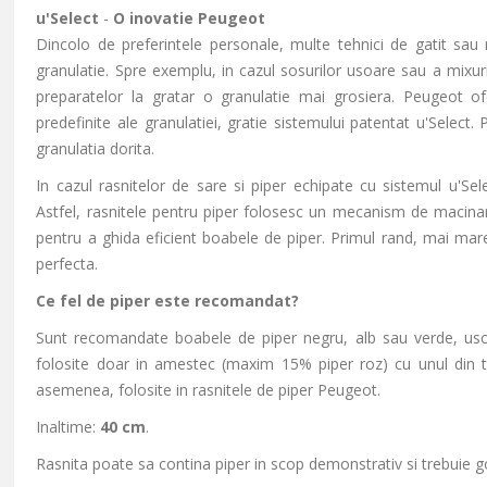
u'Select
-
O inovatie Peugeot
Dincolo de preferintele personale, multe tehnici de gatit sa
granulatie. Spre exemplu, in cazul sosurilor usoare sau a mixuri
preparatelor la gratar o granulatie mai grosiera. Peugeot ofe
predefinite ale granulatiei, gratie sistemului patentat u'Select. P
granulatia dorita.
In cazul rasnitelor de sare si piper echipate cu sistemul u'S
Astfel, rasnitele pentru piper folosesc un mecanism de macinare
pentru a ghida eficient boabele de piper. Primul rand, mai mare,
perfecta.
Ce fel de piper este recomandat?
Sunt recomandate boabele de piper negru, alb sau verde, usc
folosite doar in amestec (maxim 15% piper roz) cu unul din ti
asemenea, folosite in rasnitele de piper Peugeot.
Inaltime:
40 cm
.
Rasnita poate sa contina piper in scop demonstrativ si trebuie gol