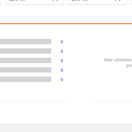
0
0
Doar utilizatori
0
pro
0
0