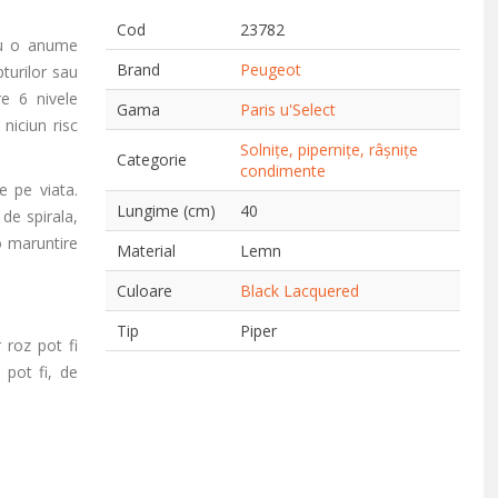
Cod
23782
 cu o anume
Brand
Peugeot
turilor sau
re 6 nivele
Gama
Paris u'Select
 niciun risc
Solnițe, pipernițe, râșnițe
Categorie
condimente
e pe viata.
Lungime (cm)
40
de spirala,
o maruntire
Material
Lemn
Culoare
Black Lacquered
Tip
Piper
roz pot fi
 pot fi, de