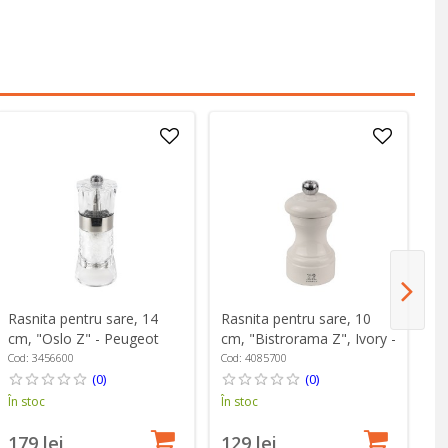
Rasnita pentru sare, 14
Rasnita pentru sare, 10
Ra
cm, "Oslo Z" - Peugeot
cm, "Bistrorama Z", Ivory -
cm
Peugeot
Pa
Cod: 3456600
Cod: 4085700
Co
(0)
(0)
În stoc
În stoc
În
179 lei
129 lei
1