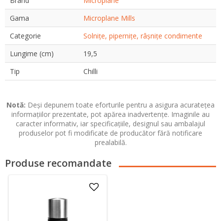
Brand
Microplane
Gama
Microplane Mills
Categorie
Solnițe, pipernițe, râșnițe condimente
Lungime (cm)
19,5
Tip
Chilli
Notă:
Deși depunem toate eforturile pentru a asigura acuratețea
informațiilor prezentate, pot apărea inadvertențe. Imaginile au
caracter informativ, iar specificațiile, designul sau ambalajul
produselor pot fi modificate de producător fără notificare
prealabilă.
Produse recomandate