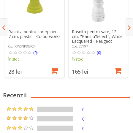
Rasnita pentru sare/piper,
Rasnita pentru sare, 12
7 cm, plastic - Colourworks
cm, "Paris u'Select", White
Lacquered - Peugeot
Cod: CWSNPDISP24
Cod: 27797
(0)
(0)
În stoc
În stoc
28 lei
165 lei
Recenzii
0
0
0