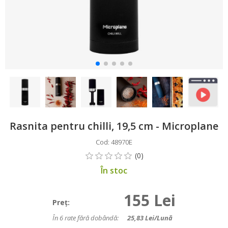
Rasnita pentru chilli, 19,5 cm - Microplane
Cod: 48970E
În stoc
155 Lei
Preţ:
În 6 rate fără dobândă:
25,83
Lei/lună