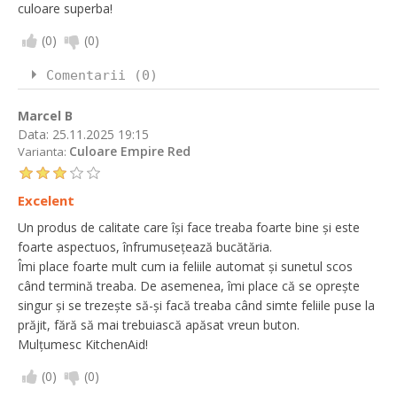
culoare superba!
(
0
)
(
0
)
Comentarii (0)
Marcel B
Data:
25.11.2025 19:15
Culoare Empire Red
Varianta:
Excelent
Un produs de calitate care își face treaba foarte bine și este
foarte aspectuos, înfrumusețează bucătăria.
Îmi place foarte mult cum ia feliile automat și sunetul scos
când termină treaba. De asemenea, îmi place că se oprește
singur și se trezește să-și facă treaba când simte feliile puse la
prăjit, fără să mai trebuiască apăsat vreun buton.
Mulțumesc KitchenAid!
(
0
)
(
0
)