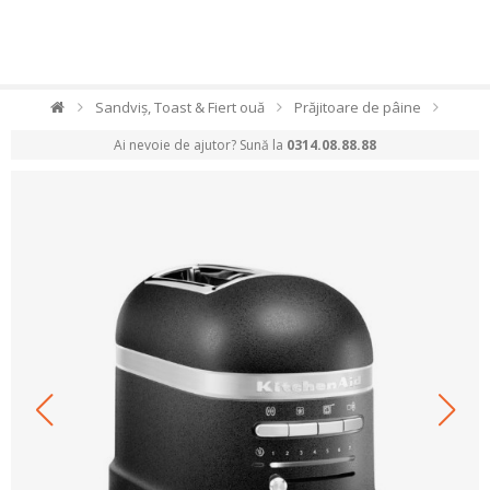
Sandviș, Toast & Fiert ouă
Prăjitoare de pâine
Ai nevoie de ajutor? Sună la
0314.08.88.88