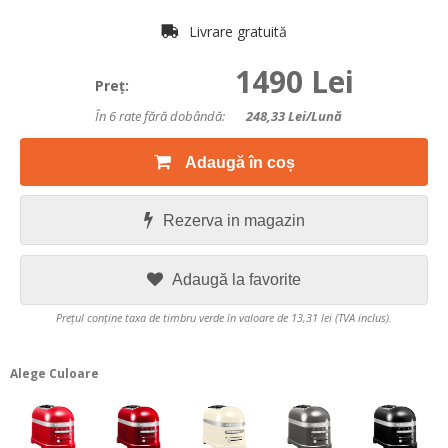
Livrare gratuită
1490 Lei
Preţ:
În 6 rate fără dobândă:
248,33
Lei/lună
Adaugă în coș
Rezerva in magazin
Adaugă la favorite
Prețul conține taxa de timbru verde în valoare de 13,31 lei (TVA inclus).
Alege Culoare