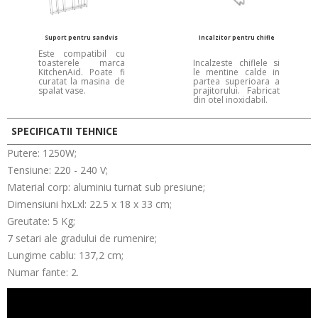
Suport pentru sandvis
Incalzitor pentru chifle
Este compatibil cu
toasterele marca
Incalzeste chiflele si
KitchenAid. Poate fi
le mentine calde in
curatat la masina de
partea superioara a
spalat vase.
prajitorului. Fabricat
din otel inoxidabil.
SPECIFICATII TEHNICE
Putere: 1250W;
Tensiune: 220 - 240 V;
Material corp: aluminiu turnat sub presiune;
Dimensiuni hxLxl: 22.5 x 18 x 33 cm;
Greutate: 5 Kg;
7 setari ale gradului de rumenire;
Lungime cablu: 137,2 cm;
Numar fante: 2.