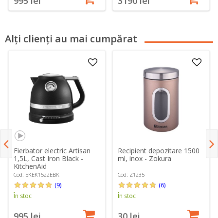
995 lei
3190 lei
Alți clienți au mai cumpărat
Fierbator electric Artisan
Recipient depozitare 1500
1,5L, Cast Iron Black -
ml, inox - Zokura
KitchenAid
Cod: 5KEK1522EBK
Cod: Z1235
(9)
(6)
În stoc
În stoc
995 lei
30 lei