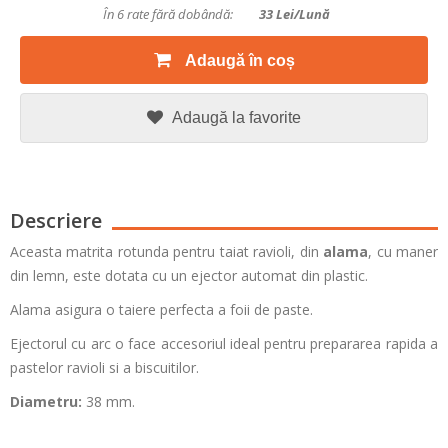
În 6 rate fără dobândă:
33
Lei/lună
Adaugă în coș
Adaugă la favorite
Descriere
Aceasta matrita rotunda pentru taiat ravioli, din
alama
, cu maner
din lemn, este dotata cu un ejector automat din plastic.
Alama asigura o taiere perfecta a foii de paste.
Ejectorul cu arc o face accesoriul ideal pentru prepararea rapida a
pastelor ravioli si a biscuitilor.
Diametru:
38 mm.