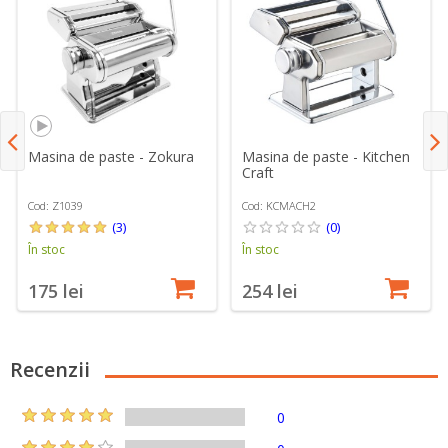
Masina de paste - Zokura
Masina de paste - Kitchen
Craft
Cod: Z1039
Cod: KCMACH2
(3)
(0)
În stoc
În stoc
175 lei
254 lei
Recenzii
0