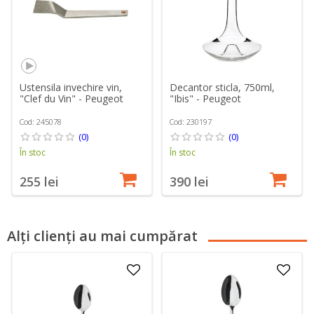
Ustensila invechire vin,
Decantor sticla, 750ml,
"Clef du Vin" - Peugeot
"Ibis" - Peugeot
Cod: 245078
Cod: 230197
(0)
(0)
În stoc
În stoc
255 lei
390 lei
Alți clienți au mai cumpărat