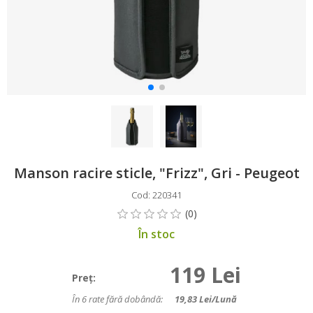
Manson racire sticle, "Frizz", Gri - Peugeot
Cod: 220341
În stoc
119 Lei
Preţ:
În 6 rate fără dobândă:
19,83
Lei/lună