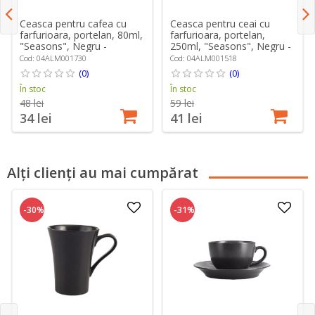
Ceasca pentru cafea cu
Ceasca pentru ceai cu
farfurioara, portelan, 80ml,
farfurioara, portelan,
"Seasons", Negru -
250ml, "Seasons", Negru -
Porland
Porland
Cod: 04ALM001730
Cod: 04ALM001518
(0)
(0)
În stoc
În stoc
48 lei
59 lei
34 lei
41 lei
Alți clienți au mai cumpărat
-30%
-31%