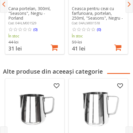
Cana portelan, 300ml,
Ceasca pentru ceai cu
"Seasons", Negru -
farfurioara, portelan,
Porland
250ml, "Seasons", Negru -
Porland
Cod: 04ALM001529
Cod: 04ALM001518
(0)
(0)
În stoc
În stoc
44 lei
59 lei
31 lei
41 lei
Alte produse din aceeași categorie