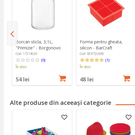
m,
Borcan sticla, 3,1L,
Forma pentru gheata,
"Primizie" - Borgonovo
silicon - BarCraft
Cod: 17214020
Cod: BCICTJUMB
(0)
(1)
În stoc
În stoc
54 lei
48 lei
Alte produse din aceeași categorie