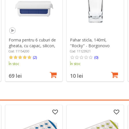
Forma pentru 6 cuburi de
Pahar sticla, 140ml,
gheata, cu capac, silicon,
"Rocky" - Borgonovo
"Good Grips" - OXO
Cod: 11154200
Cod: 11123921
(2)
(0)
În stoc
În stoc
69 lei
10 lei