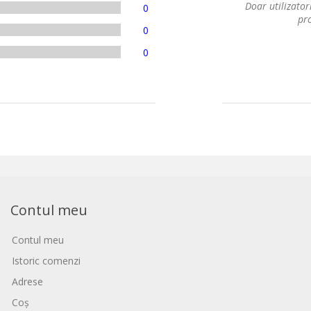
Doar utilizatori
0
pro
0
0
Contul meu
Contul meu
Istoric comenzi
Adrese
Coș