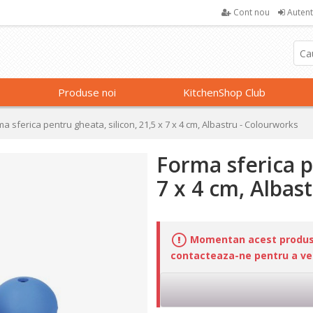
Cont nou
Autent
Produse noi
KitchenShop Club
a sferica pentru gheata, silicon, 21,5 x 7 x 4 cm, Albastru - Colourworks
Forma sferica p
7 x 4 cm, Albas
Momentan acest produs n
contacteaza-ne pentru a veri