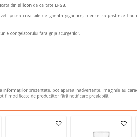
ricata din
silicon
de calitate
LFGB
.
 veti putea crea bile de gheata gigantice, menite sa pastreze bautur
rile congelatorului fara grija scurgerilor.
 informațiilor prezentate, pot apărea inadvertențe. Imaginile au cara
ot fi modificate de producător fără notificare prealabilă.