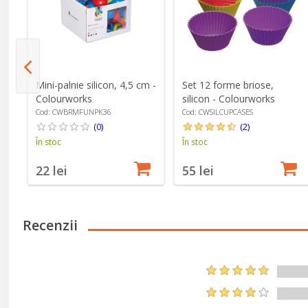
Mini-palnie silicon, 4,5 cm -
Set 12 forme briose,
Colourworks
silicon - Colourworks
Cod: CWBRMFUNPK36
Cod: CWSILCUPCASES
(0)
(2)
În stoc
În stoc
22 lei
55 lei
Recenzii