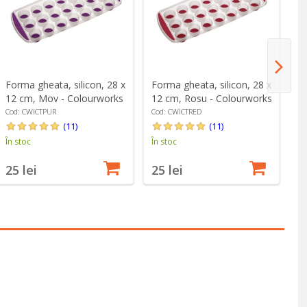
Forma gheata, silicon, 28 x
Forma gheata, silicon, 28 x
Ar
12 cm, Mov - Colourworks
12 cm, Rosu - Colourworks
13
Cod: CWICTPUR
Cod: CWICTRED
Co
(11)
(11)
În stoc
În stoc
În
25 lei
25 lei
1