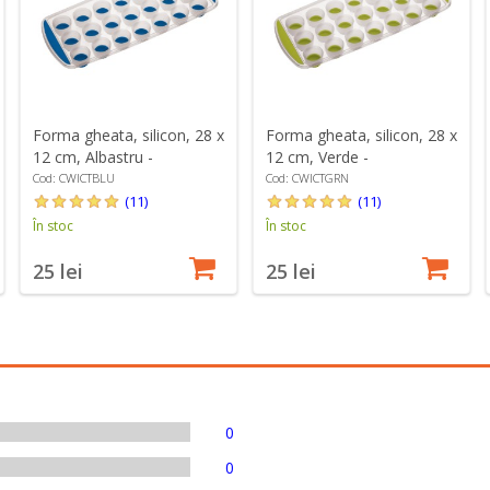
Forma gheata, silicon, 28 x
Forma gheata, silicon, 28 x
12 cm, Albastru -
12 cm, Verde -
Colourworks
Colourworks
Cod: CWICTBLU
Cod: CWICTGRN
(11)
(11)
În stoc
În stoc
25 lei
25 lei
0
0