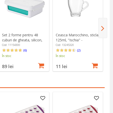
Set 2 forme pentru 48
Ceasca Marocchino, sticla,
Ce
cuburi de gheata, silicon,
125ml, "Ischia" -
80
"Good Grips" - OXO
Borgonovo
Cod: 11154300
Cod: 13245320
Co
(6)
(2)
În stoc
În stoc
În
89 lei
11 lei
1