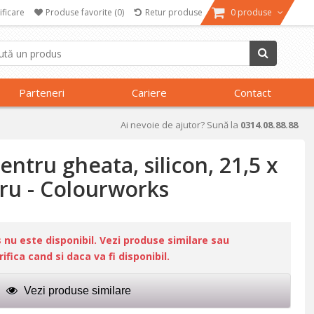
ificare
Produse favorite
(0)
Retur produse
0 produse
Parteneri
Cariere
Contact
Ai nevoie de ajutor? Sună la
0314.08.88.88
entru gheata, silicon, 21,5 x
tru - Colourworks
u este disponibil. Vezi produse similare sau
fica cand si daca va fi disponibil.
Vezi produse similare