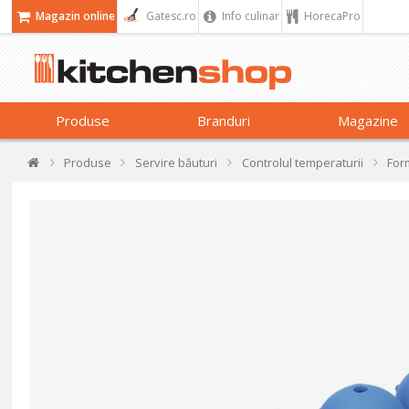
Magazin online
Gatesc.ro
Info culinar
HorecaPro
Produse
Branduri
Magazine
Produse
Servire băuturi
Controlul temperaturii
Form