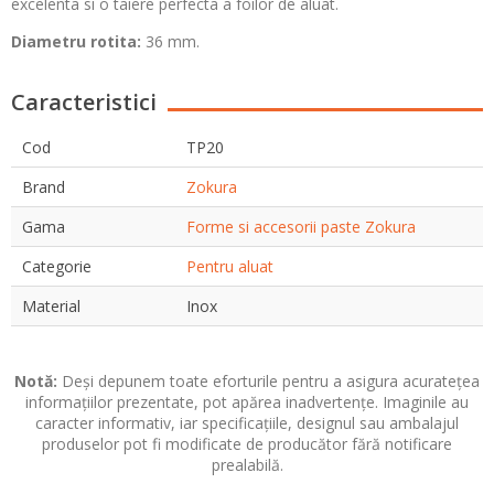
excelenta si o taiere perfecta a foilor de aluat.
Diametru rotita:
36 mm.
Caracteristici
Cod
TP20
Brand
Zokura
Gama
Forme si accesorii paste Zokura
Categorie
Pentru aluat
Material
Inox
Notă:
Deși depunem toate eforturile pentru a asigura acuratețea
informațiilor prezentate, pot apărea inadvertențe. Imaginile au
caracter informativ, iar specificațiile, designul sau ambalajul
produselor pot fi modificate de producător fără notificare
prealabilă.