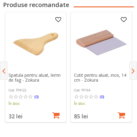
Produse recomandate
Spatula pentru aluat, lemn
Cutit pentru aluat, inox, 14
de fag - Zokura
cm - Zokura
Cod: TP4122
Cod: TP194
(0)
(0)
În stoc
În stoc
32 lei
85 lei