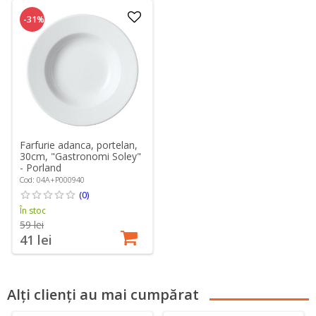
-31%
Farfurie adanca, portelan,
30cm, "Gastronomi Soley"
- Porland
Cod: 04A+P000940
(0)
În stoc
59 lei
41 lei
Alți clienți au mai cumpărat