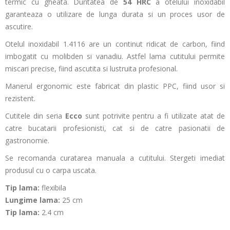
termic cu gheata. Duritatea de
54 HRC
a otelului inoxidabil
garanteaza o utilizare de lunga durata si un proces usor de
ascutire.
Otelul inoxidabil 1.4116
are un continut ridicat de carbon, fiind
imbogatit cu molibden si vanadiu. Astfel lama cutitului permite
miscari precise, fiind ascutita si lustruita profesional.
Manerul ergonomic este fabricat din plastic PPC, fiind usor si
rezistent.
Cutitele din seria
Ecco
sunt potrivite pentru a fi utilizate atat de
catre bucatarii profesionisti, cat si de catre pasionatii de
gastronomie.
Se recomanda curatarea manuala a cutitului. Stergeti imediat
produsul cu o carpa uscata.
Tip lama:
flexibila
Lungime lama:
25 cm
Tip lama:
2.4 cm