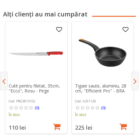
Alți clienți au mai cumpărat
Cutit pentru filetat, 35cm,
Tigaie saute, aluminiu, 28
"Ecco", Rosu - Pirge
cm, "Efficient Pro" - BRA
Cod: PRG3815102
Cod: A291128
(0)
(0)
În stoc
În stoc
110 lei
225 lei