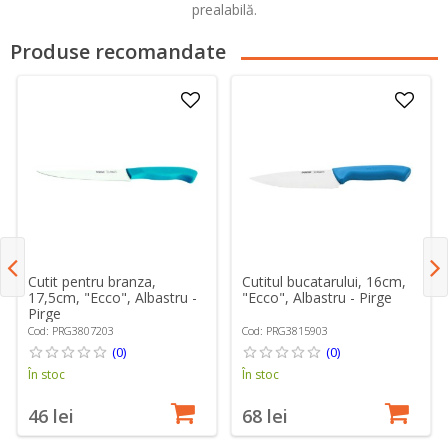
prealabilă.
Produse recomandate
Cutit pentru branza,
Cutitul bucatarului, 16cm,
17,5cm, "Ecco", Albastru -
"Ecco", Albastru - Pirge
Pirge
Cod: PRG3807203
Cod: PRG3815903
(0)
(0)
În stoc
În stoc
46 lei
68 lei