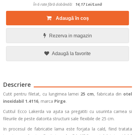
În 6 rate fără dobândă:
14,17
Lei/lună
Adaugă în coș
Rezerva in magazin
Adaugă la favorite
Descriere
Cutit pentru filetat, cu lungimea lamei
25 cm
, fabricata din
otel
inoxidabil 1.4116
, marca
Pirge
.
Cutitul Ecco Lakerda va ajuta sa pregatiti cu usurinta carnea si
fileurile de peste datorita structurii sale flexibile de 25 cm.
In procesul de fabricatie lama este forjata la cald, fiind tratata