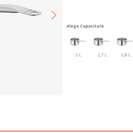
Alege Capacitate
2 L
2,7 L
2,8 L