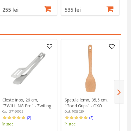
255 lei
535 lei
6
Cleste inox, 26 cm,
Spatula lemn, 35,5 cm,
Cl
"ZWILLING Pro" - Zwilling
"Good Grips" - OXO
Gr
Cod: 37160022
Cod: 1058020
Co
(2)
(2)
În stoc
În stoc
În