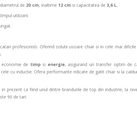
 diametrul de
20 cm
, inaltime
12 cm
si capacitatea de
3,6 L.
impul utilizarii.
lungat.
tari profesionisti. Oferind solutii usoare chiar si in cele mai dificile
.
a economie de
timp
si
energie
, asigurand un transfer optim de c
v cele cu inductie. Ofera performante ridicate de gatit chiar si la cald
n prezent ca fiind unul dintre brandurile de top din industrie, la nive
ste 90 de tari.