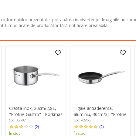
 informațiilor prezentate, pot apărea inadvertențe. Imaginile au cara
ot fi modificate de producător fără notificare prealabilă.
Cratita inox, 20cm/2,8L,
Tigaie antiaderenta,
"Proline Gastro" - Korkmaz
aluminiu, 30cm/3L "Proline
Gastro" - Korkmaz
Cod: A2702
Cod: A2855
(2)
(2)
În stoc
În stoc