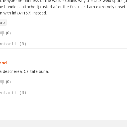
). Maybe the thinness of the walls explains why the tack weld spots (t
e handle is attached) rusted after the first use. I am extremely upset
 with lid (A1157) instead.
(
0
)
entarii (0)
and
 descrierea. Calitate buna.
(
0
)
entarii (0)