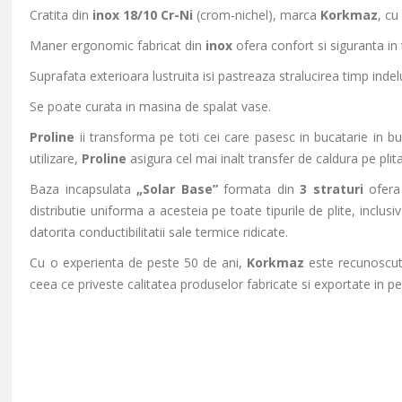
Cratita din
inox 18/10 Cr-Ni
(crom-nichel), marca
Korkmaz
, cu
Maner ergonomic fabricat din
inox
ofera confort si siguranta in t
Suprafata exterioara lustruita isi pastreaza stralucirea timp inde
Se poate curata in masina de spalat vase.
Proline
ii transforma pe toti cei care pasesc in bucatarie in buca
utilizare,
Proline
asigura cel mai inalt transfer de caldura pe plita
Baza incapsulata
„Solar Base”
formata din
3 straturi
ofer
distributie uniforma a acesteia pe toate tipurile de plite, inclusi
datorita conductibilitatii sale termice ridicate.
Cu o experienta de peste 50 de ani,
Korkmaz
este recunoscut i
ceea ce priveste calitatea produselor fabricate si exportate in pe