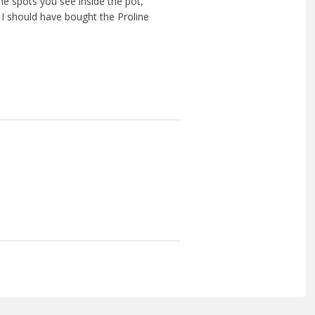
he spots you see inside the pot,
. I should have bought the Proline