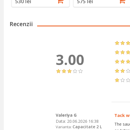
530 lei
575 lei
Recenzii
3.00
Valeriya G
Tack we
Data:
20.06.2026 16:38
The sauc
Capacitate 2 L
Varianta: