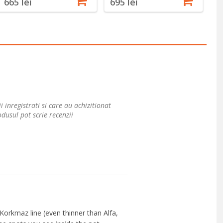
665 lei
695 lei
1
i inregistrati si care au achizitionat
dusul pot scrie recenzii
 Korkmaz line (even thinner than Alfa,