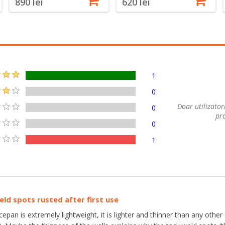
890 lei
620 lei
1
0
Doar utilizatori
0
pro
0
1
ld spots rusted after first use
epan is extremely lightweight, it is lighter and thinner than any other