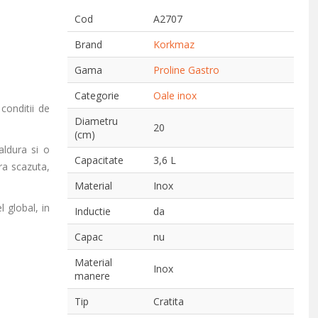
Cod
A2707
Brand
Korkmaz
Gama
Proline Gastro
Categorie
Oale inox
 conditii de
Diametru
20
(cm)
aldura si o
Capacitate
3,6 L
ura scazuta,
Material
Inox
l global, in
Inductie
da
Capac
nu
Material
Inox
manere
Tip
Cratita