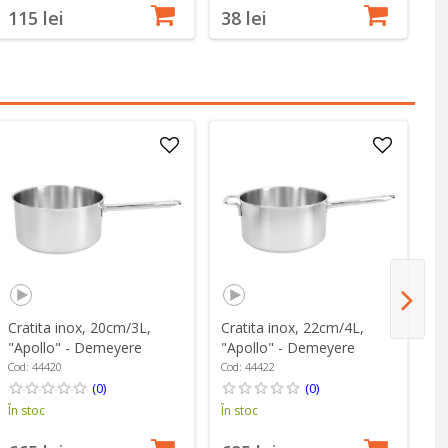
115 lei
38 lei
6
Cratita inox, 20cm/3L,
Cratita inox, 22cm/4L,
Cr
"Apollo" - Demeyere
"Apollo" - Demeyere
ca
"A
Cod: 44420
Cod: 44422
Co
(0)
(0)
În stoc
În stoc
În