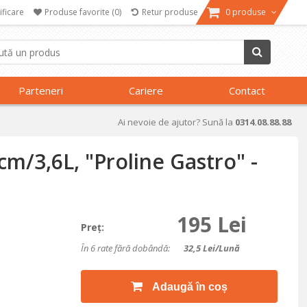
ificare
Produse favorite
(0)
Retur produse
0 produse
Parteneri
Cariere
Contact
Ai nevoie de ajutor? Sună la
0314.08.88.88
cm/3,6L, "Proline Gastro" -
195 Lei
Preţ:
În 6 rate fără dobândă:
32,5
Lei/lună
Adaugă în coș