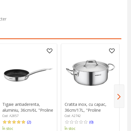
cter
Tigaie antiaderenta,
Cratita inox, cu capac,
Cr
aluminiu, 36cm/6L "Proline
36cm/17L, "Proline
40
Gastro" - Korkmaz
Gastro" - Korkmaz
Ga
Cod: A2857
Cod: A2742
Co
(2)
(0)
În stoc
În stoc
În