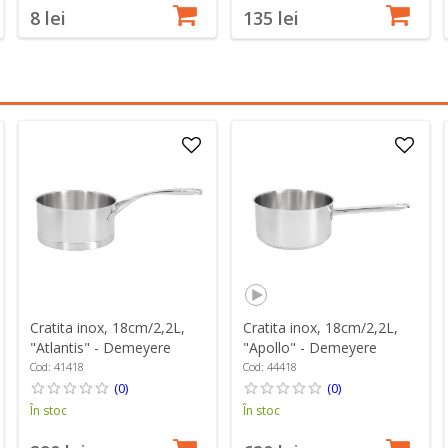
8 lei
135 lei
Cratita inox, 18cm/2,2L,
Cratita inox, 18cm/2,2L,
"Atlantis" - Demeyere
"Apollo" - Demeyere
Cod: 41418
Cod: 44418
(0)
(0)
În stoc
În stoc