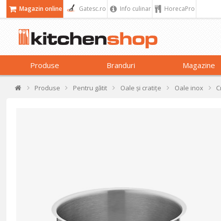
Magazin online
Gatesc.ro
Info culinar
HorecaPro
Produse
Branduri
Magazine
Produse
Pentru gătit
Oale și cratițe
Oale inox
C