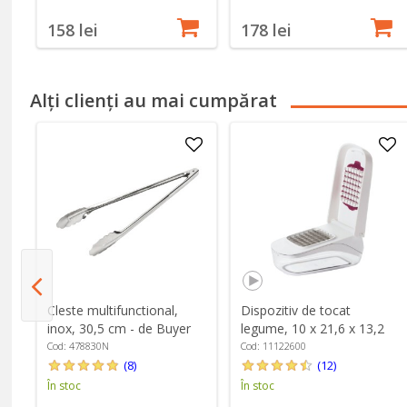
158 lei
178 lei
Alți clienți au mai cumpărat
Cleste multifunctional,
Dispozitiv de tocat
inox, 30,5 cm - de Buyer
legume, 10 x 21,6 x 13,2
cm, "Good Grips" - OXO
Cod: 478830N
Cod: 11122600
(8)
(12)
În stoc
În stoc