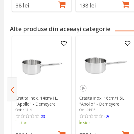
38 lei
138 lei
Alte produse din aceeași categorie
Cratita inox, 14cm/1L,
Cratita inox, 16cm/1,5L,
"Apollo" - Demeyere
"Apollo" - Demeyere
Cod: 44414
Cod: 44416
(0)
(0)
În stoc
În stoc