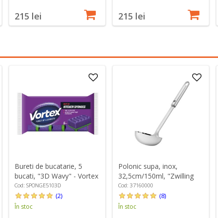
215 lei
215 lei
Bureti de bucatarie, 5
Polonic supa, inox,
bucati, "3D Wavy" - Vortex
32,5cm/150ml, "Zwilling
Pro" - Zwilling
Cod: SPONGE5103D
Cod: 37160000
(2)
(8)
În stoc
În stoc