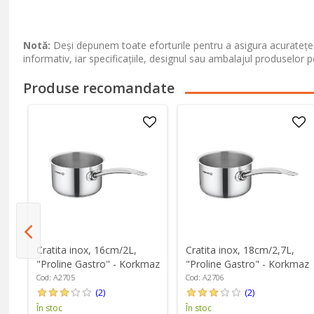
Notă:
Deși depunem toate eforturile pentru a asigura acuratețea
informativ, iar specificațiile, designul sau ambalajul produselor p
Produse recomandate
Cratita inox, 16cm/2L,
Cratita inox, 18cm/2,7L,
ne
"Proline Gastro" - Korkmaz
"Proline Gastro" - Korkmaz
Cod: A2705
Cod: A2706
(2)
(2)
În stoc
În stoc