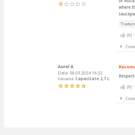
or Astra
where th
saucepan
(
0
)
Com
Aurel A
Recom
Data:
06.03.2024 16:32
Respecta
Capacitate 2,7 L
Varianta:
(
0
)
Com