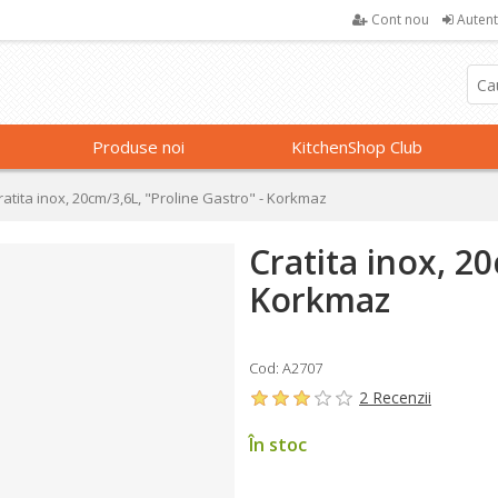
Cont nou
Autent
Produse noi
KitchenShop Club
ratita inox, 20cm/3,6L, "Proline Gastro" - Korkmaz
Cratita inox, 20
Korkmaz
Cod: A2707
2 Recenzii
În stoc