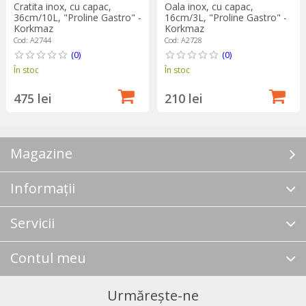
Cratita inox, cu capac,
Oala inox, cu capac,
36cm/10L, "Proline Gastro" -
16cm/3L, "Proline Gastro" -
Korkmaz
Korkmaz
Cod: A2744
Cod: A2728
(0)
(0)
În stoc
În stoc
475 lei
210 lei
Magazine
Informații
Servicii
Contul meu
Urmărește-ne