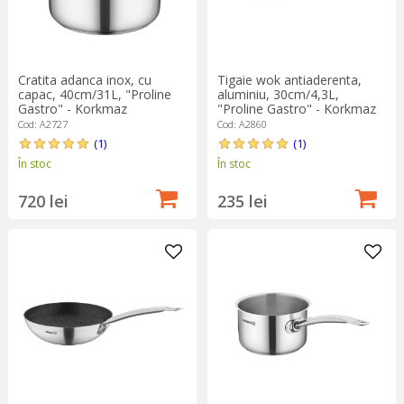
Cratita adanca inox, cu
Tigaie wok antiaderenta,
capac, 40cm/31L, "Proline
aluminiu, 30cm/4,3L,
Gastro" - Korkmaz
"Proline Gastro" - Korkmaz
Cod: A2727
Cod: A2860
(1)
(1)
În stoc
În stoc
720 lei
235 lei