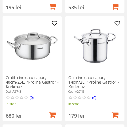
195 lei
535 lei
Cratita inox, cu capac,
Oala inox, cu capac,
40cm/25L, "Proline Gastro" -
14cm/2L, "Proline Gastro" -
Korkmaz
Korkmaz
Cod: A2743
Cod: A2745
(0)
(0)
În stoc
În stoc
680 lei
179 lei