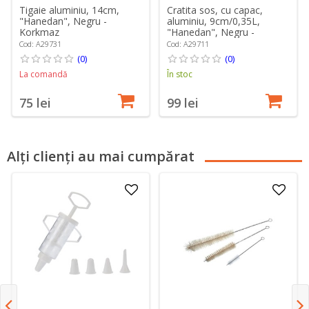
Tigaie aluminiu, 14cm,
Cratita sos, cu capac,
"Hanedan", Negru -
aluminiu, 9cm/0,35L,
Korkmaz
"Hanedan", Negru -
Korkmaz
Cod: A29731
Cod: A29711
(0)
(0)
La comandă
În stoc
75 lei
99 lei
Alți clienți au mai cumpărat