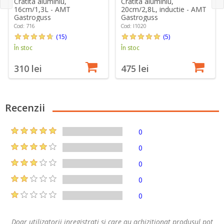
Cratita aluminiu,
Cratita aluminiu,
16cm/1,3L - AMT
20cm/2,8L, inductie - AMT
Gastroguss
Gastroguss
Cod: 716
Cod: I1020
(15)
(5)
În stoc
În stoc
310 lei
475 lei
Recenzii
0
0
0
0
0
Doar utilizatorii inregistrati si care au achizitionat produsul pot