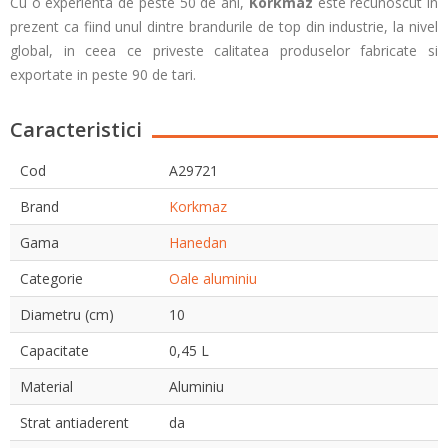
Cu o experienta de peste 50 de ani,
Korkmaz
este recunoscut in
prezent ca fiind unul dintre brandurile de top din industrie, la nivel
global, in ceea ce priveste calitatea produselor fabricate si
exportate in peste 90 de tari.
Caracteristici
Cod
A29721
Brand
Korkmaz
Gama
Hanedan
Categorie
Oale aluminiu
Diametru (cm)
10
Capacitate
0,45 L
Material
Aluminiu
Strat antiaderent
da