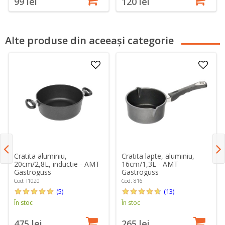
99 lei
120 lei
Alte produse din aceeași categorie
Cratita aluminiu,
Cratita lapte, aluminiu,
20cm/2,8L, inductie - AMT
16cm/1,3L - AMT
Gastroguss
Gastroguss
Cod: I1020
Cod: 816
(5)
(13)
În stoc
În stoc
475 lei
265 lei