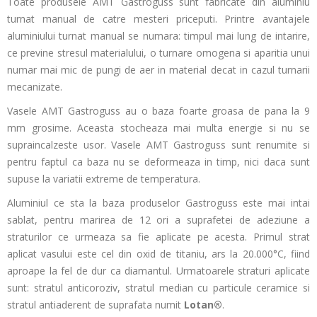
Toate produsele AMT Gastroguss sunt fabricate din aluminiu
turnat manual de catre mesteri priceputi. Printre avantajele
aluminiului turnat manual se numara: timpul mai lung de intarire,
ce previne stresul materialului, o turnare omogena si aparitia unui
numar mai mic de pungi de aer in material decat in cazul turnarii
mecanizate.
Vasele AMT Gastroguss au o baza foarte groasa de pana la 9
mm grosime. Aceasta stocheaza mai multa energie si nu se
supraincalzeste usor. Vasele AMT Gastroguss sunt renumite si
pentru faptul ca baza nu se deformeaza in timp, nici daca sunt
supuse la variatii extreme de temperatura.
Aluminiul ce sta la baza produselor Gastroguss este mai intai
sablat, pentru marirea de 12 ori a suprafetei de adeziune a
straturilor ce urmeaza sa fie aplicate pe acesta. Primul strat
aplicat vasului este cel din oxid de titaniu, ars la 20.000°C, fiind
aproape la fel de dur ca diamantul. Urmatoarele straturi aplicate
sunt: stratul anticoroziv, stratul median cu particule ceramice si
stratul antiaderent de suprafata numit
Lotan®
.