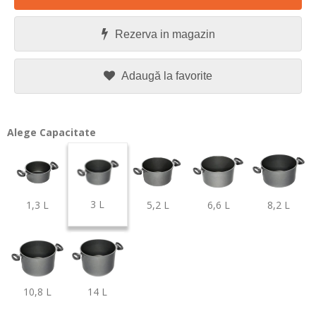
Rezerva in magazin
Adaugă la favorite
Alege Capacitate
3 L
1,3 L
5,2 L
6,6 L
8,2 L
10,8 L
14 L