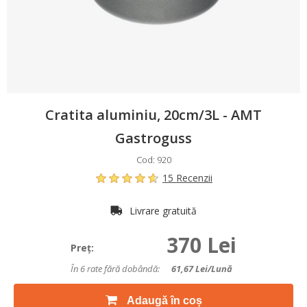
Cratita aluminiu, 20cm/3L - AMT
Gastroguss
Cod: 920
15 Recenzii
Livrare gratuită
370 Lei
Preţ:
În 6 rate fără dobândă:
61,67
Lei/lună
Adaugă în coș