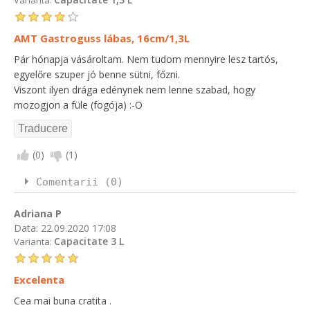
Varianta:
AMT Gastroguss lábas, 16cm/1,3L
Pár hónapja vásároltam. Nem tudom mennyire lesz tartós,
egyelőre szuper jó benne sütni, főzni.
Viszont ilyen drága edénynek nem lenne szabad, hogy
mozogjon a füle (fogója) :-O
(
0
)
(
1
)
Comentarii (0)
Adriana P
Data:
22.09.2020 17:08
Capacitate 3 L
Varianta:
Excelenta
Cea mai buna cratita .