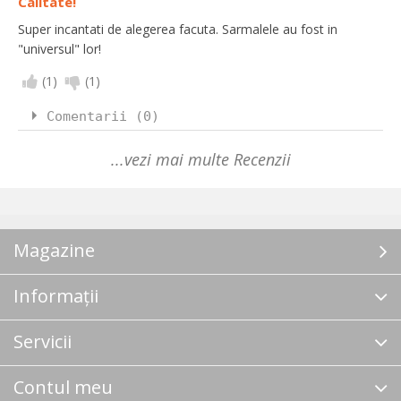
Calitate!
Super incantati de alegerea facuta. Sarmalele au fost in
"universul" lor!
(
1
)
(
1
)
Comentarii (0)
...vezi mai multe Recenzii
Magazine
Informații
Servicii
Contul meu