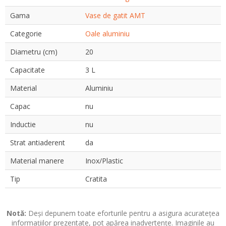
Gama
Vase de gatit AMT
Categorie
Oale aluminiu
Diametru (cm)
20
Capacitate
3 L
Material
Aluminiu
Capac
nu
Inductie
nu
Strat antiaderent
da
Material manere
Inox/Plastic
Tip
Cratita
Notă:
Deși depunem toate eforturile pentru a asigura acuratețea
informațiilor prezentate, pot apărea inadvertențe. Imaginile au