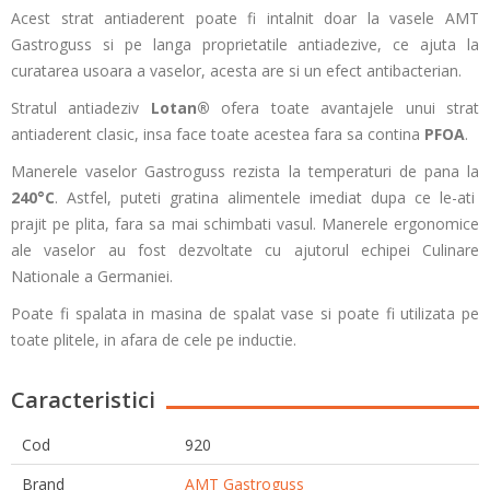
Acest strat antiaderent poate fi intalnit doar la vasele AMT
Gastroguss si pe langa proprietatile antiadezive, ce ajuta la
curatarea usoara a vaselor, acesta are si un efect antibacterian.
Stratul antiadeziv
Lotan®
ofera toate avantajele unui strat
antiaderent clasic, insa face toate acestea fara sa contina
PFOA
.
Manerele vaselor Gastroguss rezista la temperaturi de pana la
240°C
. Astfel, puteti gratina alimentele imediat dupa ce le-ati
prajit pe plita, fara sa mai schimbati vasul. Manerele ergonomice
ale vaselor au fost dezvoltate cu ajutorul echipei Culinare
Nationale a Germaniei.
Poate fi spalata in masina de spalat vase si poate fi utilizata pe
toate plitele, in afara de cele pe inductie.
Caracteristici
Cod
920
Brand
AMT Gastroguss