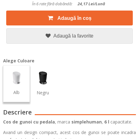
În 6 rate fără dobândă:
24,17
Lei/lună
Adaugă în coș
Adaugă la favorite
Alege Culoare
Alb
Negru
Descriere
Cos de gunoi cu pedala
, marca
simplehuman
,
6
l
capacitate.
Avand un design compact, acest cos de gunoi se poate incadra