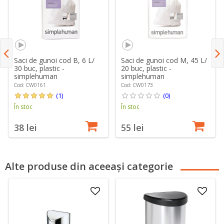
Saci de gunoi cod B, 6 L/
Saci de gunoi cod M, 45 L/
30 buc, plastic -
20 buc, plastic -
simplehuman
simplehuman
Cod: CW0161
Cod: CW0173
(1)
(0)
În stoc
În stoc
38 lei
55 lei
Alte produse din aceeași categorie