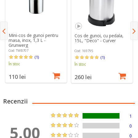
Mini-cos de gunoi pentru
Cos de gunoi, cu pedala,
masa, inox, 1,3 L -
15L, "Deco" - Curver
Grunwerg
Cod: TWB707
Cod: 169795
(1)
(1)
În stoc
În stoc
110 lei
260 lei
Recenzii
1
5.00
0
0