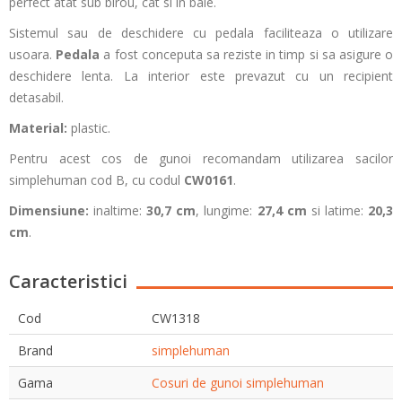
perfect atat sub birou, cat si in baie.
Sistemul sau de deschidere cu pedala faciliteaza o utilizare
usoara.
Pedala
a fost conceputa sa reziste in timp si sa asigure o
deschidere lenta. La interior este prevazut cu un recipient
detasabil.
Material:
plastic.
Pentru acest cos de gunoi recomandam utilizarea sacilor
simplehuman cod B, cu codul
CW0161
.
Dimensiune
:
inaltime:
30,7 cm
, lungime:
27,4 cm
si latime:
20,3
cm
.
Caracteristici
Cod
CW1318
Brand
simplehuman
Gama
Cosuri de gunoi simplehuman