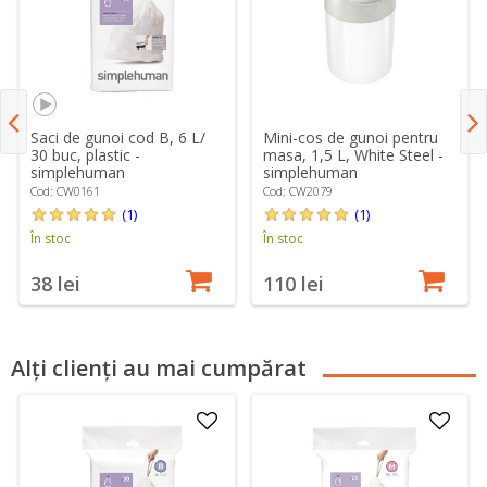
Saci de gunoi cod B, 6 L/
Mini-cos de gunoi pentru
30 buc, plastic -
masa, 1,5 L, White Steel -
simplehuman
simplehuman
Cod: CW0161
Cod: CW2079
(1)
(1)
În stoc
În stoc
38 lei
110 lei
Alți clienți au mai cumpărat