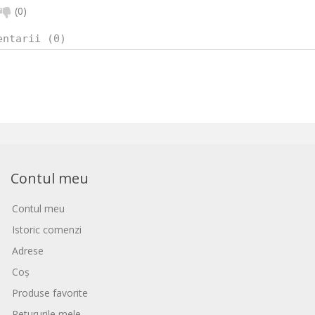
(
0
)
entarii (0)
Contul meu
Contul meu
Istoric comenzi
Adrese
Coș
Produse favorite
Retururile mele