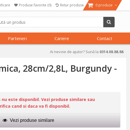
ificare
Produse favorite
(0)
Retur produse
0 produse
Parteneri
Cariere
Contact
Ai nevoie de ajutor? Sună la
0314.08.88.88
amica, 28cm/2,8L, Burgundy -
u este disponibil. Vezi produse similare sau
fica cand si daca va fi disponibil.
Vezi produse similare