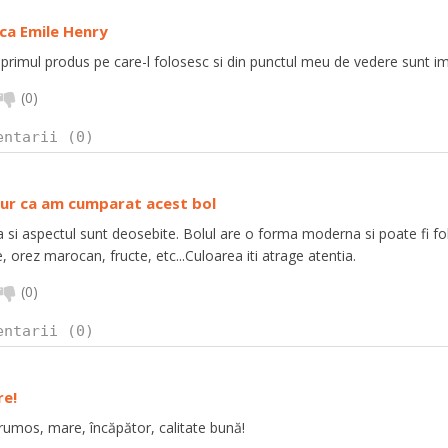
ca Emile Henry
primul produs pe care-l folosesc si din punctul meu de vedere sunt im
(
0
)
entarii (0)
ur ca am cumparat acest bol
 si aspectul sunt deosebite. Bolul are o forma moderna si poate fi folo
 orez marocan, fructe, etc...Culoarea iti atrage atentia.
(
0
)
entarii (0)
re!
rumos, mare, încăpător, calitate bună!