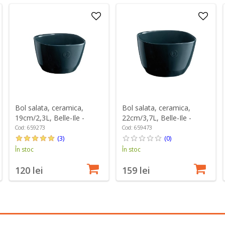
Bol salata, ceramica,
Bol salata, ceramica,
19cm/2,3L, Belle-Ile -
22cm/3,7L, Belle-Ile -
Emile Henry
Emile Henry
Cod: 659273
Cod: 659473
(3)
(0)
În stoc
În stoc
120 lei
159 lei