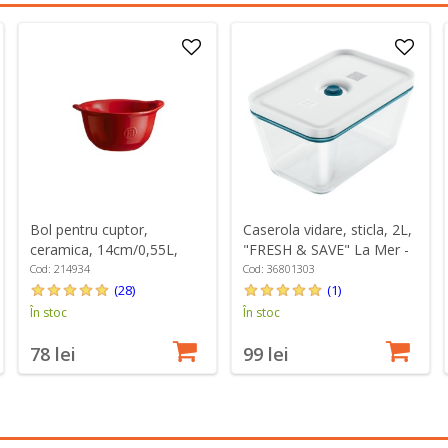
Bol pentru cuptor,
Caserola vidare, sticla, 2L,
ceramica, 14cm/0,55L,
"FRESH & SAVE" La Mer -
Burgundy - Emile Henry
Zwilling
Cod: 214934
Cod: 36801303
(28)
(1)
În stoc
În stoc
78 lei
99 lei