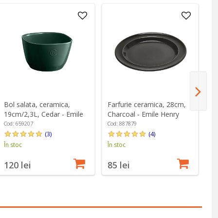
Bol salata, ceramica,
Farfurie ceramica, 28cm,
Bo
19cm/2,3L, Cedar - Emile
Charcoal - Emile Henry
26
Henry
Em
Cod: 659207
Cod: 887879
Co
(3)
(4)
În stoc
În stoc
În
120 lei
85 lei
2