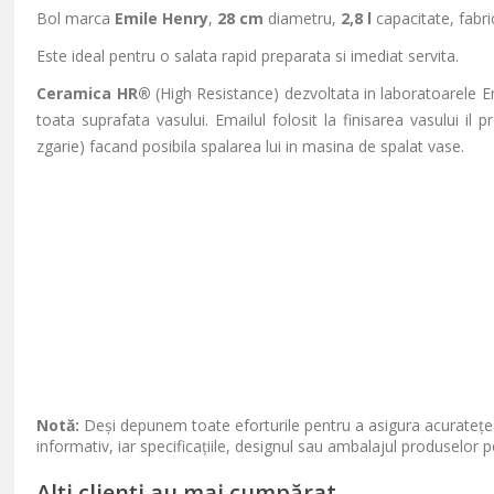
Bol marca
Emile Henry
,
28 cm
diametru,
2,8 l
capacitate, fabri
Este ideal pentru o salata rapid preparata si imediat servita.
Ceramica HR®
(High Resistance) dezvoltata in laboratoarele E
toata suprafata vasului. Emailul folosit la finisarea vasului il 
zgarie) facand posibila spalarea lui in masina de spalat vase.
Notă:
Deși depunem toate eforturile pentru a asigura acuratețea
informativ, iar specificațiile, designul sau ambalajul produselor p
Alți clienți au mai cumpărat