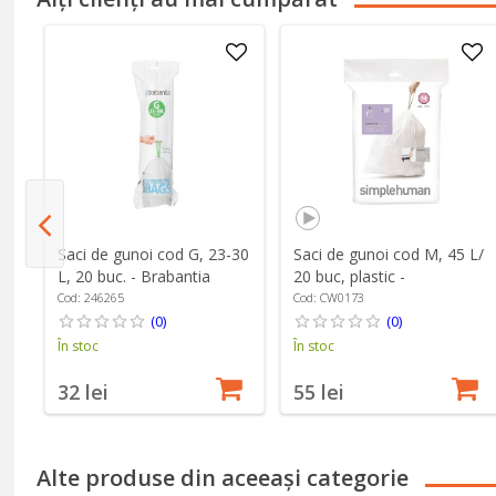
m,
Saci de gunoi cod G, 23-30
Saci de gunoi cod M, 45 L/
L, 20 buc. - Brabantia
20 buc, plastic -
simplehuman
Cod: 246265
Cod: CW0173
(0)
(0)
În stoc
În stoc
32 lei
55 lei
Alte produse din aceeași categorie