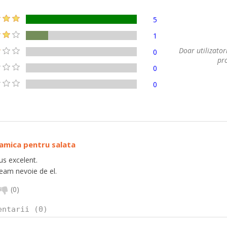
5
1
Doar utilizatori
0
pro
0
0
ramica pentru salata
s excelent.
eam nevoie de el.
(
0
)
entarii (0)