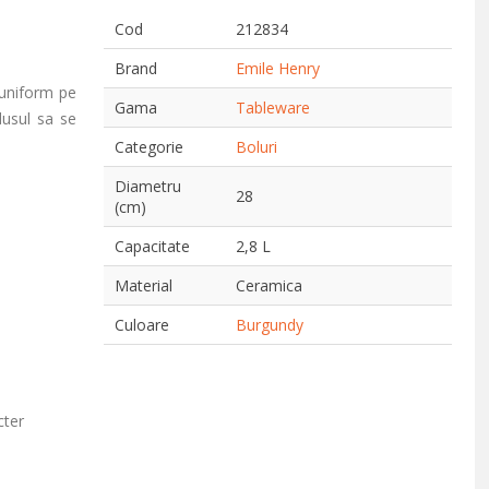
Cod
212834
Brand
Emile Henry
 uniform pe
Gama
Tableware
odusul sa se
Categorie
Boluri
Diametru
28
(cm)
Capacitate
2,8 L
Material
Ceramica
Culoare
Burgundy
cter