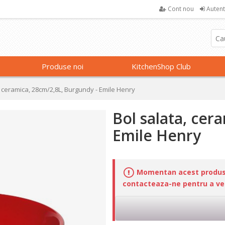
Cont nou
Autent
Produse noi
KitchenShop Club
, ceramica, 28cm/2,8L, Burgundy - Emile Henry
Bol salata, cer
Emile Henry
Momentan acest produs n
contacteaza-ne pentru a veri