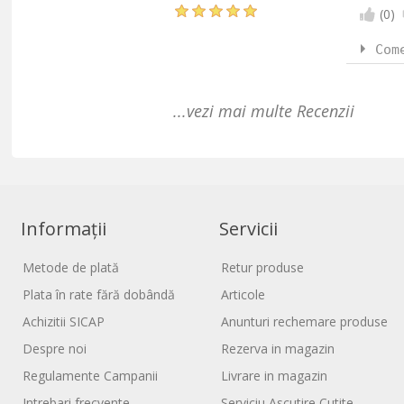
(
0
)
Com
...vezi mai multe Recenzii
Informații
Servicii
Metode de plată
Retur produse
Plata în rate fără dobândă
Articole
Achizitii SICAP
Anunturi rechemare produse
Despre noi
Rezerva in magazin
Regulamente Campanii
Livrare in magazin
Intrebari frecvente
Serviciu Ascutire Cutite