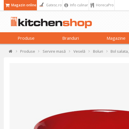
Magazin online
Gatesc.ro
Info culinar
HorecaPro
Produse
Branduri
Magazine
Produse
Servire masă
Veselă
Boluri
Bol salata