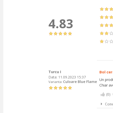
4.83
Turcu I
Bol ce
Data:
11.09.2023 15:37
Un produ
Culoare Blue Flame
Varianta:
Chiar av
(
0
)
Com