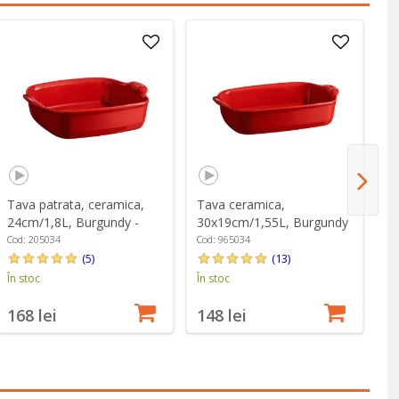
Tava patrata, ceramica,
Tava ceramica,
Ta
24cm/1,8L, Burgundy -
30x19cm/1,55L, Burgundy
31
Emile Henry
- Emile Henry
Em
Cod: 205034
Cod: 965034
Co
(5)
(13)
În stoc
În stoc
În
168 lei
148 lei
1