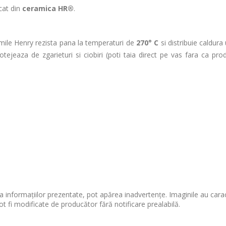
cat din
ceramica HR
®
.
mile Henry rezista pana la temperaturi de
270° C
si distribuie caldura
protejeaza de zgarieturi si ciobiri (poti taia direct pe vas fara ca pr
 informațiilor prezentate, pot apărea inadvertențe. Imaginile au cara
ot fi modificate de producător fără notificare prealabilă.