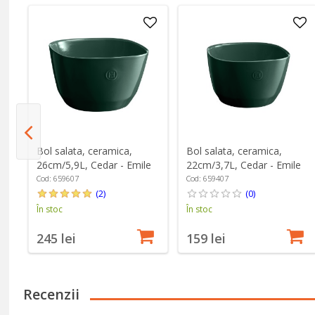
Bol salata, ceramica,
Bol salata, ceramica,
26cm/5,9L, Cedar - Emile
22cm/3,7L, Cedar - Emile
Henry
Henry
Cod: 659607
Cod: 659407
(2)
(0)
În stoc
În stoc
245 lei
159 lei
Recenzii