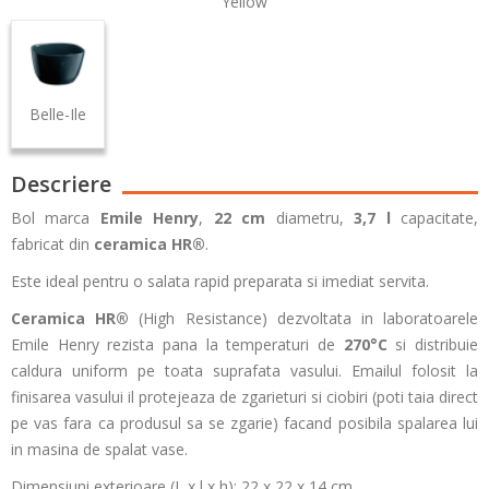
Yellow
Belle-Ile
Descriere
Bol marca
Emile Henry
,
22 cm
diametru,
3,7 l
capacitate,
fabricat din
ceramica HR
®
.
Este ideal pentru o salata rapid preparata si imediat servita.
Ceramica HR®
(High Resistance) dezvoltata in laboratoarele
Emile Henry rezista pana la temperaturi de
270°C
si distribuie
caldura uniform pe toata suprafata vasului. Emailul folosit la
finisarea vasului il protejeaza de zgarieturi si ciobiri (poti taia direct
pe vas fara ca produsul sa se zgarie) facand posibila spalarea lui
in masina de spalat vase.
Dimensiuni exterioare (L x l x h): 22 x 22 x 14 cm.