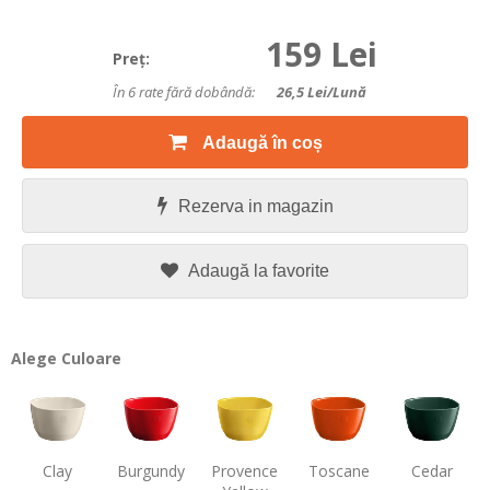
159 Lei
Preţ:
În 6 rate fără dobândă:
26,5
Lei/lună
Adaugă în coș
Rezerva in magazin
Adaugă la favorite
Alege Culoare
Clay
Burgundy
Provence
Toscane
Cedar