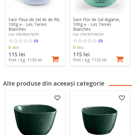
Sare Fleur de Sel Ile de Ré,
Sare Flor de Sal Algarve,
100g ℮ - Les Terres
100g ℮ - Les Terres
Blanches
Blanches
Cod: 0085382678290
Cod: 3760305740335
(0)
(0)
În stoc
În stoc
115 lei
115 lei
Pret / kg: 1150 lei
Pret / kg: 1150 lei
Alte produse din aceeași categorie