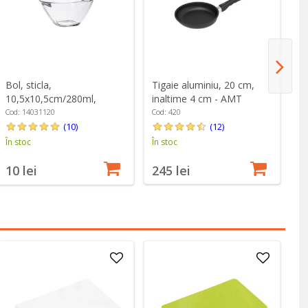
Tigaie aluminiu, 20 cm,
Bol, sticla,
Ti
inaltime 4 cm - AMT
10,5x10,5cm/280ml,
in
Gastroguss
"Magic" - Borgonovo
G
Cod: 420
Cod: 14031120
Co
(12)
(10)
În stoc
În stoc
În
245 lei
10 lei
2