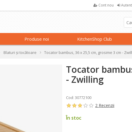
Cont nou
Autent
Produse noi
KitchenShop Club
Blaturi și tocătoare
Tocator bambus, 36 x 25,5 cm, grosime 3 cm - Zwil
Tocator bambus
- Zwilling
Cod: 30772100
2 Recenzii
În stoc