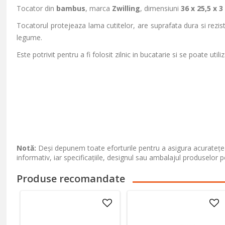
Tocator din
bambus
, marca
Zwilling
, dimensiuni
36 x 25,5 x 3
Tocatorul protejeaza lama cutitelor, are suprafata dura si rezis
legume.
Este potrivit pentru a fi folosit zilnic in bucatarie si se poate util
Notă:
Deși depunem toate eforturile pentru a asigura acuratețea
informativ, iar specificațiile, designul sau ambalajul produselor p
Produse recomandate