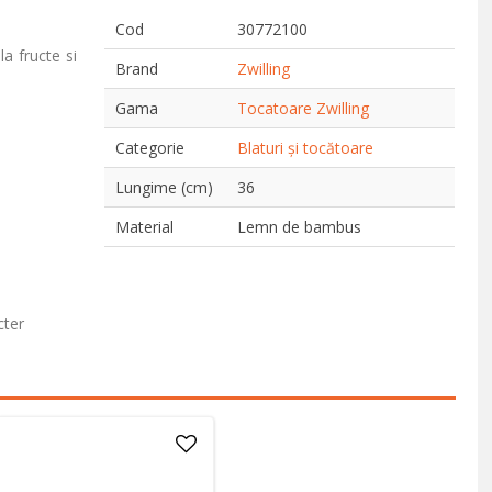
Cod
30772100
a fructe si
Brand
Zwilling
Gama
Tocatoare Zwilling
Categorie
Blaturi și tocătoare
Lungime (cm)
36
Material
Lemn de bambus
cter