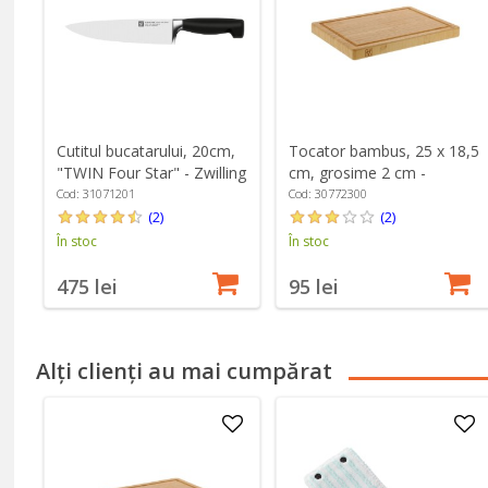
Cutitul bucatarului, 20cm,
Tocator bambus, 25 x 18,5
"TWIN Four Star" - Zwilling
cm, grosime 2 cm -
Zwilling
Cod: 31071201
Cod: 30772300
(2)
(2)
În stoc
În stoc
475 lei
95 lei
Alți clienți au mai cumpărat