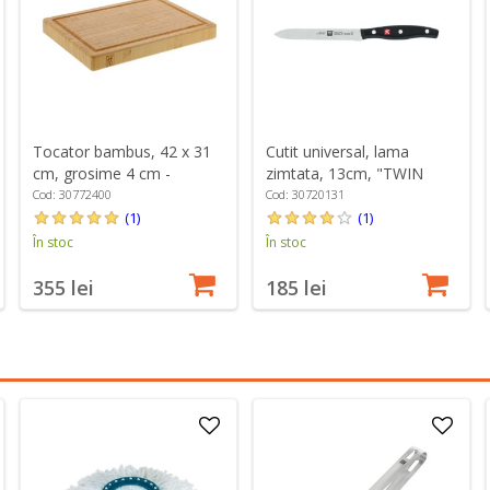
Tocator bambus, 42 x 31
Cutit universal, lama
cm, grosime 4 cm -
zimtata, 13cm, "TWIN
Zwilling
Pollux" - Zwilling
Cod: 30772400
Cod: 30720131
(1)
(1)
În stoc
În stoc
355 lei
185 lei