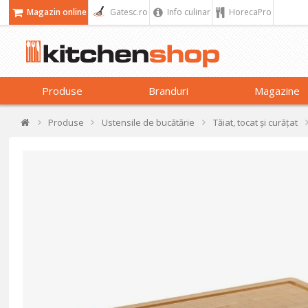
Magazin online
Gatesc.ro
Info culinar
HorecaPro
Produse
Branduri
Magazine
Produse
Ustensile de bucătărie
Tăiat, tocat și curățat