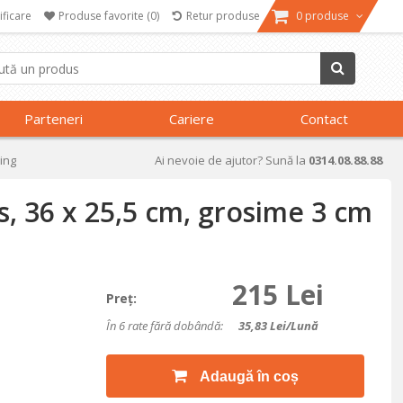
ificare
Produse favorite
(0)
Retur produse
0 produse
Parteneri
Cariere
Contact
ling
Ai nevoie de ajutor? Sună la
0314.08.88.88
, 36 x 25,5 cm, grosime 3 cm
215 Lei
Preţ:
În 6 rate fără dobândă:
35,83
Lei/lună
Adaugă în coș