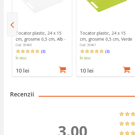
tru
Tocator plastic, 24 x 15
Tocator plastic, 24 x 15
cm, grosime 0,5 cm, Alb -
cm, grosime 0,5 cm, Verde
Kesper
- Kesper
Cod: 30460
Cod: 30461
(3)
(3)
În stoc
În stoc
10 lei
10 lei
Recenzii
3.00