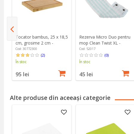
Tocator bambus, 25 x 18,5
Rezerva Micro Duo pentru
g
cm, grosime 2 cm -
mop Clean Twist XL -
Zwilling
Leifheit
Cod: 30772300
Cod: 52017
(2)
(0)
În stoc
În stoc
95 lei
45 lei
Alte produse din aceeași categorie