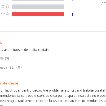
pro
0
1
t
s aspectuos si de inalta calitate
(
0
)
entarii (0)
r de decor
or facut doar pentru decor. Are probleme atunci cand trebuie curatat i
e mentioneaza ca trebuie sters cu o carpa nu spalat insa asta nu e posibi
ezamagita. Multumesc celor de la KS care mi-au inlocuit produsul si a
sa.