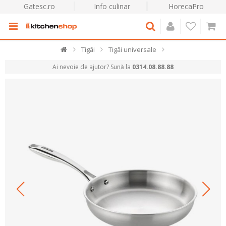
Gatesc.ro
Info culinar
HorecaPro
Tigăi
Tigăi universale
Ai nevoie de ajutor? Sună la
0314.08.88.88