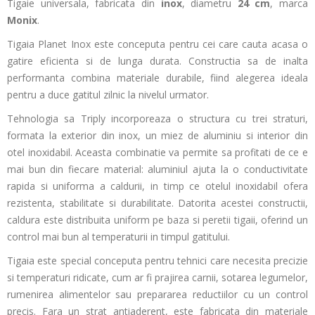
Tigaie universala, fabricata din
inox
, diametru
24 cm
, marca
Monix
.
Tigaia Planet Inox este conceputa pentru cei care cauta acasa o
gatire eficienta si de lunga durata. Constructia sa de inalta
performanta combina materiale durabile, fiind alegerea ideala
pentru a duce gatitul zilnic la nivelul urmator.
Tehnologia sa Triply incorporeaza o structura cu trei straturi,
formata la exterior din inox, un miez de aluminiu si interior din
otel inoxidabil. Aceasta combinatie va permite sa profitati de ce e
mai bun din fiecare material: aluminiul ajuta la o conductivitate
rapida si uniforma a caldurii, in timp ce otelul inoxidabil ofera
rezistenta, stabilitate si durabilitate. Datorita acestei constructii,
caldura este distribuita uniform pe baza si peretii tigaii, oferind un
control mai bun al temperaturii in timpul gatitului.
Tigaia este special conceputa pentru tehnici care necesita precizie
si temperaturi ridicate, cum ar fi prajirea carnii, sotarea legumelor,
rumenirea alimentelor sau prepararea reductiilor cu un control
precis. Fara un strat antiaderent, este fabricata din materiale