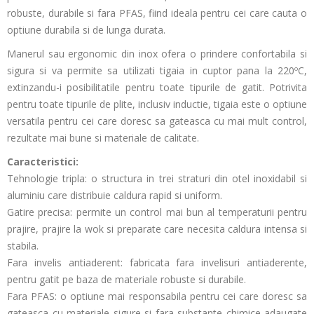
robuste, durabile si fara PFAS, fiind ideala pentru cei care cauta o
optiune durabila si de lunga durata.
Manerul sau ergonomic din inox ofera o prindere confortabila si
sigura si va permite sa utilizati tigaia in cuptor pana la 220ºC,
extinzandu-i posibilitatile pentru toate tipurile de gatit. Potrivita
pentru toate tipurile de plite, inclusiv inductie, tigaia este o optiune
versatila pentru cei care doresc sa gateasca cu mai mult control,
rezultate mai bune si materiale de calitate.
Caracteristici:
Tehnologie tripla: o structura in trei straturi din otel inoxidabil si
aluminiu care distribuie caldura rapid si uniform.
Gatire precisa: permite un control mai bun al temperaturii pentru
prajire, prajire la wok si preparate care necesita caldura intensa si
stabila.
Fara invelis antiaderent: fabricata fara invelisuri antiaderente,
pentru gatit pe baza de materiale robuste si durabile.
Fara PFAS: o optiune mai responsabila pentru cei care doresc sa
gateasca cu materiale sigure si fara substante chimice adaugate