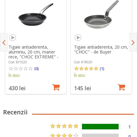
Tigaie antiaderenta,
Tigaie antiaderenta, 20 cm,
aluminiu, 20 cm, maner
"CHOC" - de Buyer
rece, "CHOC EXTREME" -
de Buyer
Cod: 831020
Cod: 818020
(0)
(1)
În stoc
În stoc
430 lei
145 lei
Recenzii
1
0