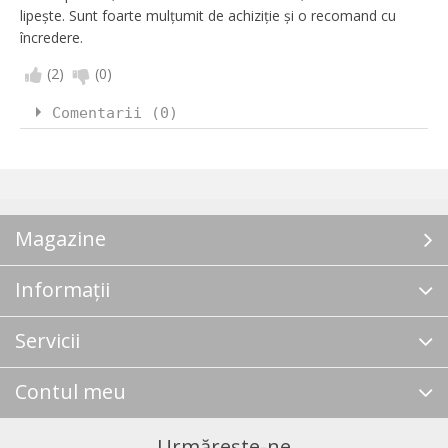
lipește. Sunt foarte mulțumit de achiziție și o recomand cu
încredere.
(
2
)
(
0
)
Comentarii (0)
Magazine
Informații
Servicii
Contul meu
Urmărește-ne