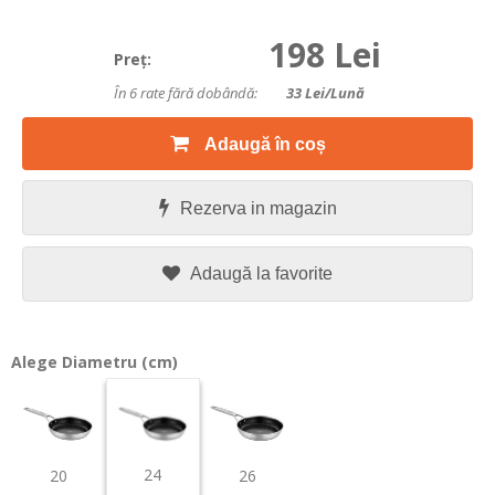
198 Lei
Preţ:
În 6 rate fără dobândă:
33
Lei/lună
Adaugă în coș
Rezerva in magazin
Adaugă la favorite
Alege Diametru (cm)
24
20
26