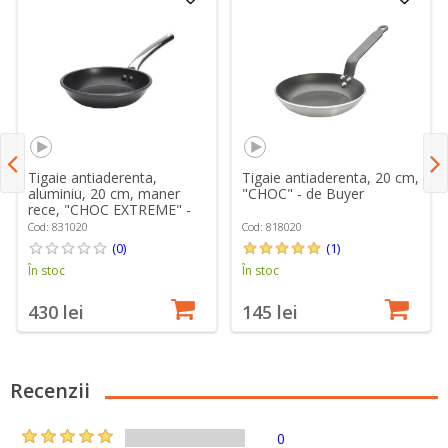
Tigaie antiaderenta,
Tigaie antiaderenta, 20 cm,
aluminiu, 20 cm, maner
"CHOC" - de Buyer
rece, "CHOC EXTREME" -
de Buyer
Cod: 831020
Cod: 818020
(0)
(1)
În stoc
În stoc
430 lei
145 lei
Recenzii
0