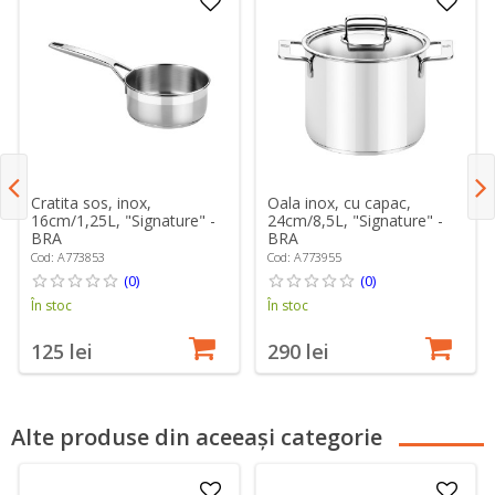
Cratita sos, inox,
Oala inox, cu capac,
16cm/1,25L, "Signature" -
24cm/8,5L, "Signature" -
BRA
BRA
Cod: A773853
Cod: A773955
(0)
(0)
În stoc
În stoc
125 lei
290 lei
Alte produse din aceeași categorie