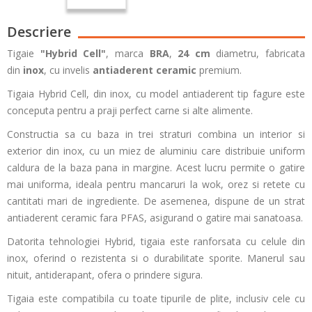
Descriere
Tigaie
"Hybrid Cell"
, marca
BRA
,
24 cm
diametru, fabricata
din
inox
, cu invelis
antiaderent ceramic
premium.
Tigaia Hybrid Cell, din inox, cu model antiaderent tip fagure este
conceputa pentru a praji perfect carne si alte alimente.
Constructia sa cu baza in trei straturi combina un interior si
exterior din inox, cu un miez de aluminiu care distribuie uniform
caldura de la baza pana in margine. Acest lucru permite o gatire
mai uniforma, ideala pentru mancaruri la wok, orez si retete cu
cantitati mari de ingrediente. De asemenea, dispune de un strat
antiaderent ceramic fara PFAS, asigurand o gatire mai sanatoasa.
Datorita tehnologiei Hybrid, tigaia este ranforsata cu celule din
inox, oferind o rezistenta si o durabilitate sporite. Manerul sau
nituit, antiderapant, ofera o prindere sigura.
Tigaia este compatibila cu toate tipurile de plite, inclusiv cele cu