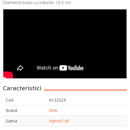
Diametrul bazei cu inductie: 19,5 cm
Caracteristici
Cod
A122524
Brand
BRA
Gama
Hybrid Cell