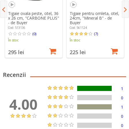
Tigaie ovala peste, otel, 36
Tigaie pentru omleta, otel,
x 26 cm, "CARBONE PLUS"
24cm, "Mineral B" - de
- de Buyer
Buyer
Cod: 513136
Cod: 561124
(0)
(7)
În stoc
În stoc
295 lei
225 lei
Recenzii
1
4.00
0
1
0
0