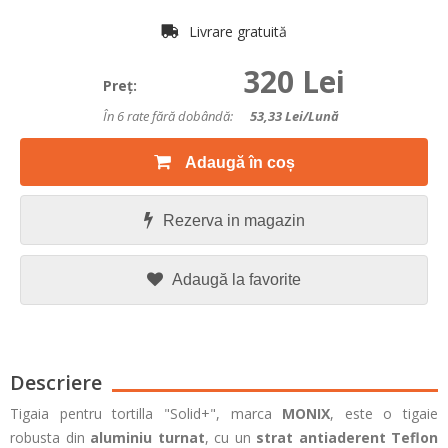
Livrare gratuită
320 Lei
Preţ:
În 6 rate fără dobândă:
53,33
Lei/lună
Adaugă în coș
Rezerva in magazin
Adaugă la favorite
Descriere
Tigaia pentru tortilla "Solid+", marca
MONIX
, este o tigaie
robusta din
aluminiu turnat
, cu un
strat antiaderent Teflon