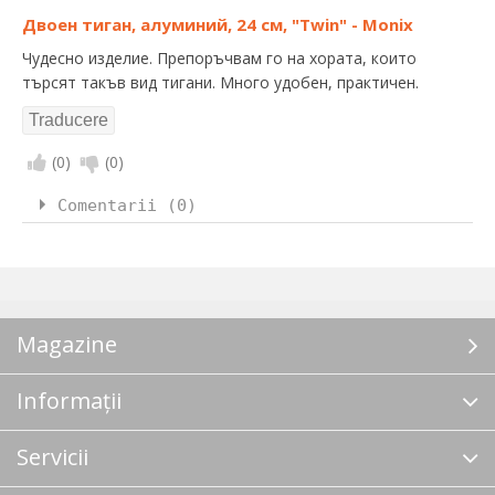
Двоен тиган, алуминий, 24 см, "Twin" - Monix
Чудесно изделие. Препоръчвам го на хората, които
търсят такъв вид тигани. Много удобен, практичен.
(
0
)
(
0
)
Comentarii (0)
Magazine
Informații
Servicii