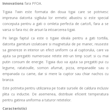
Innovations
fara PFOA.
Tigaia Twin este formata din doua tigai care se potrivesc
impreuna datorita sigiliului lor ermetic albastru si este special
conceputa pentru a gati o omleta perfecta de cartofi, fara a se
varsa si fara risc de arsuri la intoarcerea tigaii.
Pe langa faptul ca este o tigaie ideala pentru a gati tortilla,
datorita garniturii izolatoare si magnetului de pe maner, reuseste
sa genereze in interior un efect uniform ca al cuptorului, care va
ajuta sa pregatiti numeroase retete intr-un timp scurt si cu mai
putin consum de energie. Tigaia duo va ajuta sa pregatiti pui cu
legume, ratatouille, somon afumat, pizza, empanadile sau o
empanada cu carne, dar si mere la cuptor sau chiar nachos cu
branza.
Este potrivita pentru utilizarea pe toate sursele de caldura inclusiv
plita cu inductie. De asemenea, distribuie eficient temperatura
pentru gatirea uniforma a tuturor retetelor.
Caracteristici