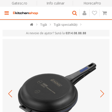
Gatesc.ro
Info culinar
HorecaPro
Tigăi
Tigăi specialități
Ai nevoie de ajutor? Sună la
0314.08.88.88