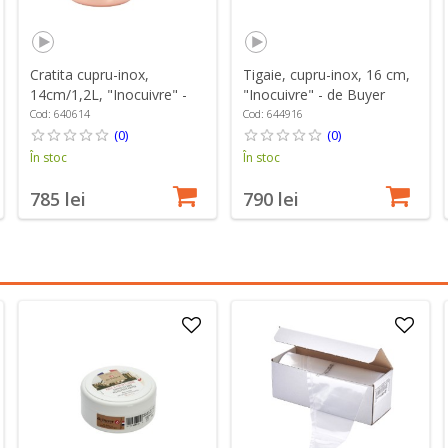
Cratita cupru-inox,
Tigaie, cupru-inox, 16 cm,
14cm/1,2L, "Inocuivre" -
"Inocuivre" - de Buyer
de Buyer
Cod: 640614
Cod: 644916
(0)
(0)
În stoc
În stoc
785 lei
790 lei