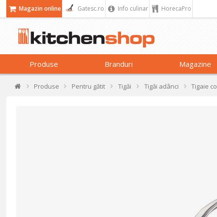
Magazin online
Gatesc.ro
Info culinar
HorecaPro
Produse
Branduri
Magazine
Produse
Pentru gătit
Tigăi
Tigăi adânci
Tigaie co