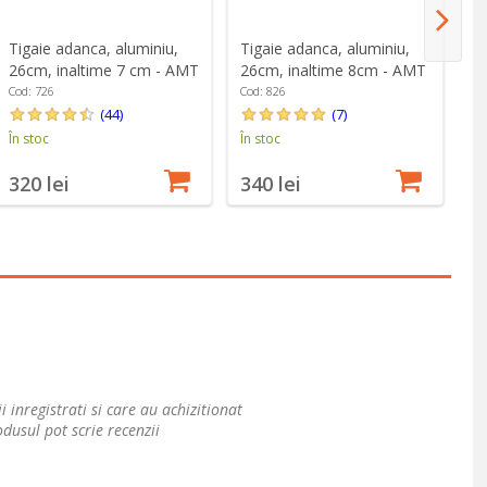
Tigaie adanca, aluminiu,
Tigaie adanca, aluminiu,
Ti
26cm, inaltime 8cm - AMT
26cm, inaltime 7 cm - AMT
26
Gastroguss
Gastroguss
in
Cod: 826
Cod: 726
Co
(7)
(44)
În stoc
În stoc
În
340 lei
320 lei
4
i inregistrati si care au achizitionat
dusul pot scrie recenzii