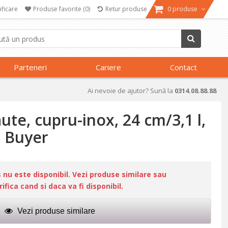
ificare
Produse favorite
(0)
Retur produse
0 produse
Parteneri
Cariere
Contact
Ai nevoie de ajutor? Sună la
0314.08.88.88
ute, cupru-inox, 24 cm/3,1 l,
e Buyer
u este disponibil. Vezi produse similare sau
fica cand si daca va fi disponibil.
Vezi produse similare