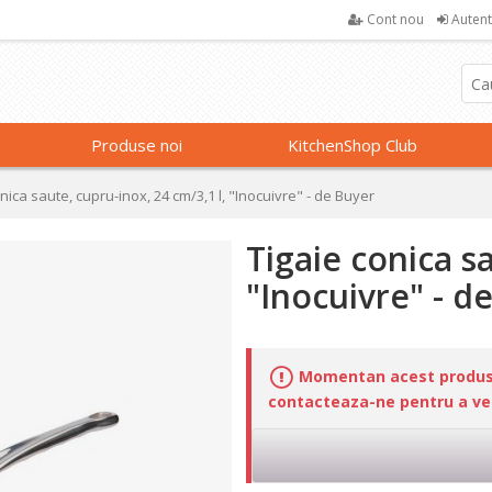
Cont nou
Autent
Produse noi
KitchenShop Club
nica saute, cupru-inox, 24 cm/3,1 l, "Inocuivre" - de Buyer
Tigaie conica sa
"Inocuivre" - d
Momentan acest produs n
contacteaza-ne pentru a veri