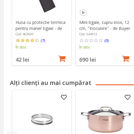
Husa cu protectie termica
Mini-tigaie, cupru-inox, 12
pentru maner tigaie - de
cm, "Inocuivre" - de Buyer
Buyer
Cod: 463600
Cod: 644912
(7)
(0)
În stoc
În stoc
42 lei
690 lei
Alți clienți au mai cumpărat