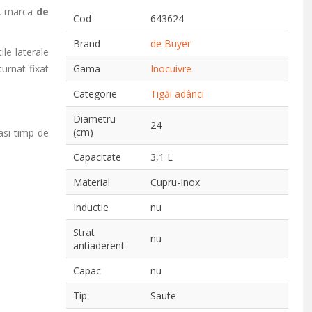
, marca
de
Cod
643624
Brand
de Buyer
le laterale
urnat fixat
Gama
Inocuivre
Categorie
Tigăi adânci
Diametru
24
(cm)
lasi timp de
Capacitate
3,1 L
Material
Cupru-Inox
Inductie
nu
Strat
nu
antiaderent
Capac
nu
Tip
Saute