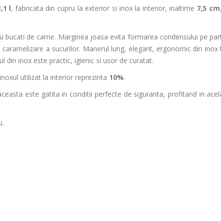
3
,1 l
, fabricata din cupru la exterior si inox la interior, inaltime
7,5 cm
 bucati de carne. Marginea joasa evita formarea condensului pe parti
caramelizare a sucurilor. Manerul lung, elegant, ergonomic din inox t
l din inox este practic, igienic si usor de curatat.
 inoxul utilizat la interior reprezinta
10%
.
aceasta este gatita in conditii perfecte de siguranta, profitand in ace
u.