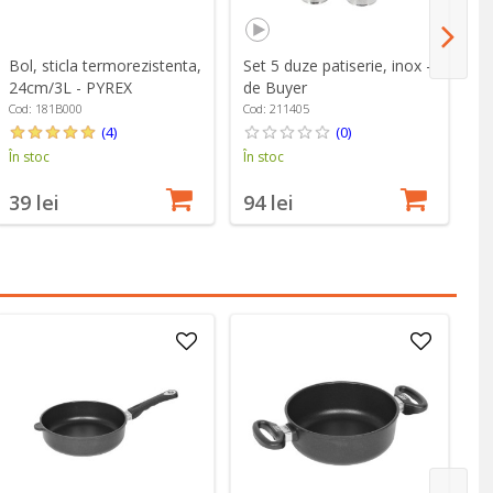
Bol, sticla termorezistenta,
Set 5 duze patiserie, inox -
Mi
24cm/3L - PYREX
de Buyer
4
Cod: 181B000
Cod: 211405
Co
(4)
(0)
În stoc
În stoc
În
39 lei
94 lei
2