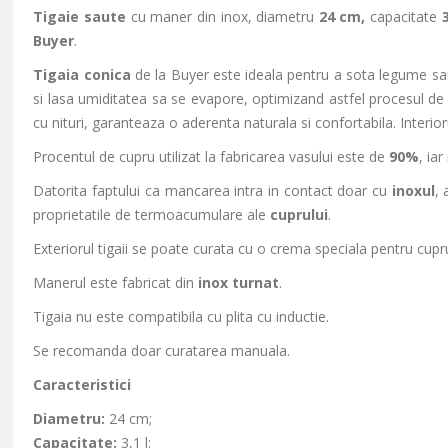
Tigaie saute
cu maner din inox,
diametru
24 cm,
capacitate
Buyer
.
Tigaia conica
de la Buyer este ideala pentru a sota legume sau
si lasa umiditatea sa se evapore, optimizand astfel procesul de 
cu nituri, garanteaza o aderenta naturala si confortabila. Interioru
Procentul de cupru utilizat la fabricarea vasului este de
90%
, iar
Datorita faptului ca mancarea intra in contact doar cu
inoxul
, 
proprietatile de termoacumulare ale
cuprului
.
Exteriorul tigaii se poate curata cu o crema speciala pentru cupr
Manerul este fabricat din
inox turnat
.
Tigaia nu este compatibila cu plita cu inductie.
Se recomanda doar curatarea manuala.
Caracteristici
Diametru:
24 cm;
Capacitate:
3,1 l;