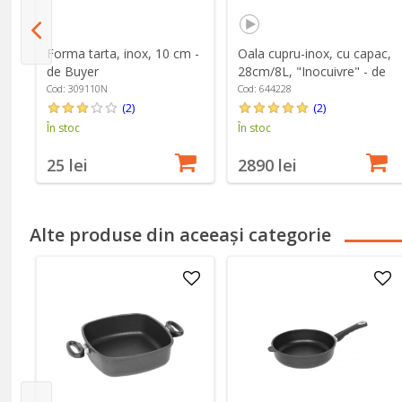
Forma tarta, inox, 10 cm -
Oala cupru-inox, cu capac,
 -
de Buyer
28cm/8L, "Inocuivre" - de
Buyer
Cod: 309110N
Cod: 644228
(2)
(2)
În stoc
În stoc
25 lei
2890 lei
Alte produse din aceeași categorie