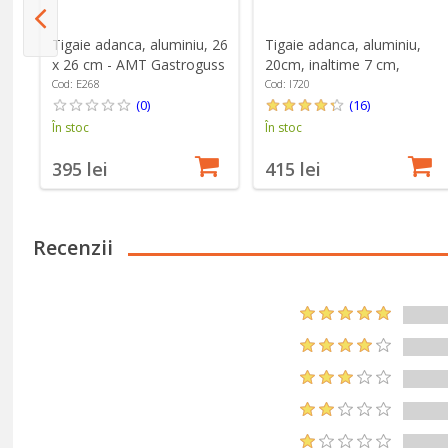
4
Tigaie adanca, aluminiu, 26
Tigaie adanca, aluminiu,
x 26 cm - AMT Gastroguss
20cm, inaltime 7 cm,
inductie - AMT Gastroguss
Cod: E268
Cod: I720
(0)
(16)
În stoc
În stoc
395 lei
415 lei
Recenzii