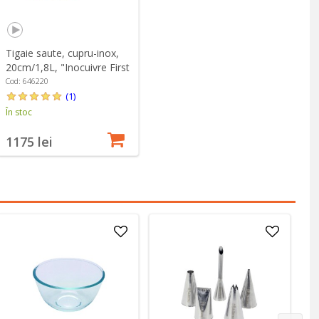
Tigaie saute, cupru-inox,
20cm/1,8L, "Inocuivre First
Classe" - de Buyer
Cod: 646220
(1)
În stoc
1175 lei