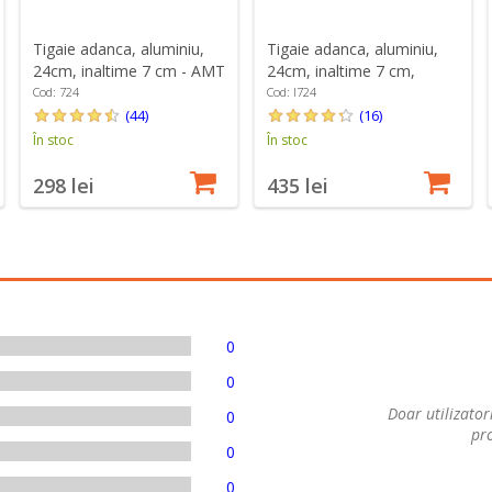
Tigaie adanca, aluminiu,
Tigaie adanca, aluminiu,
24cm, inaltime 7 cm - AMT
24cm, inaltime 7 cm,
Gastroguss
inductie - AMT Gastroguss
Cod: 724
Cod: I724
(44)
(16)
În stoc
În stoc
298 lei
435 lei
0
0
Doar utilizatori
0
pro
0
0