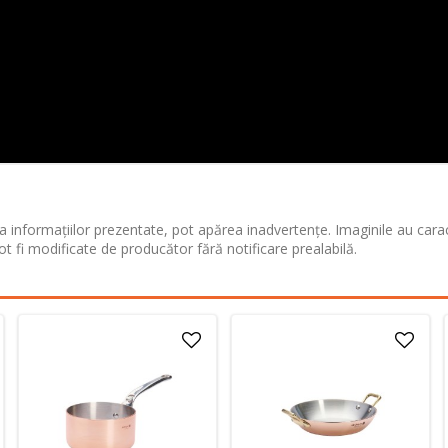
 informațiilor prezentate, pot apărea inadvertențe. Imaginile au cara
ot fi modificate de producător fără notificare prealabilă.