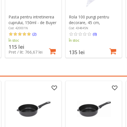
Pasta pentru intretinerea
Rola 100 pungi pentru
cuprului, 150ml - de Buyer
decorare, 45 cm,
polietilena - de Buyer
Cod: 420001N
Cod: 434845N
(2)
(0)
În stoc
În stoc
115 lei
135 lei
Pret / lit: 766,67 lei