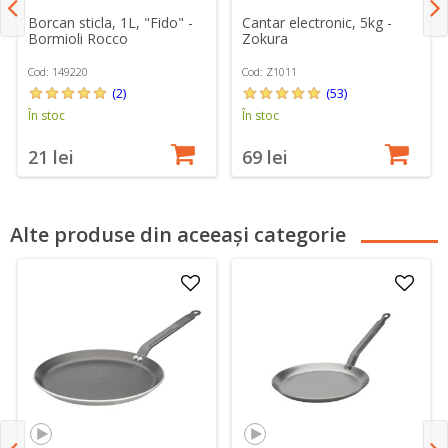
Borcan sticla, 1L, "Fido" -
Cantar electronic, 5kg -
Bormioli Rocco
Zokura
Cod: 149220
Cod: Z1011
(2)
(53)
În stoc
În stoc
21 lei
69 lei
Alte produse din aceeași categorie