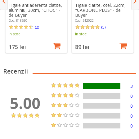
Tigaie antiaderenta clatite,
Tigaie clatite, otel, 22cm,
aluminiu, 30cm, "CHOC" -
"CARBONE PLUS" - de
de Buyer
Buyer
Cod: 818530
Cod: 512022
(2)
(5)
În stoc
În stoc
175 lei
89 lei
Recenzii
3
5.00
0
0
0
0