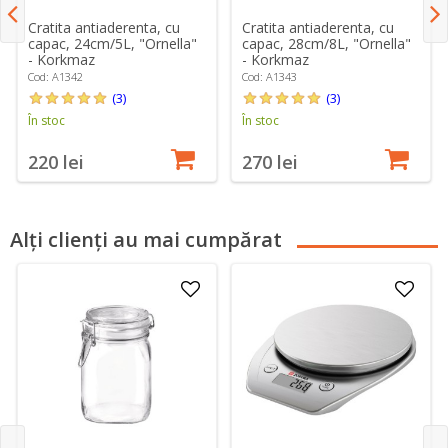
Cratita antiaderenta, cu
Cratita antiaderenta, cu
capac, 24cm/5L, "Ornella"
capac, 28cm/8L, "Ornella"
- Korkmaz
- Korkmaz
Cod: A1342
Cod: A1343
(3)
(3)
În stoc
În stoc
220 lei
270 lei
Alți clienți au mai cumpărat