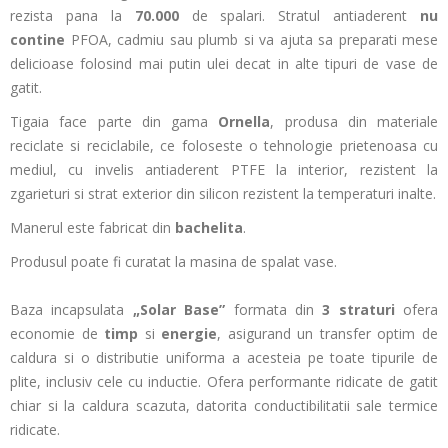
rezista pana la
70.000
de spalari. Stratul antiaderent
nu
contine
PFOA, cadmiu sau plumb si va ajuta sa preparati mese
delicioase folosind mai putin ulei decat in alte tipuri de vase de
gatit.
Tigaia face parte din gama
Ornella
, produsa din materiale
reciclate si reciclabile, ce foloseste o tehnologie prietenoasa cu
mediul, cu invelis antiaderent PTFE la interior, rezistent la
zgarieturi si strat exterior din silicon rezistent la temperaturi inalte.
Manerul este fabricat din
bachelita
.
Produsul poate fi curatat la masina de spalat vase.
Baza incapsulata
„Solar Base”
formata din
3 straturi
ofera
economie de
timp
si
energie
, asigurand un transfer optim de
caldura si o distributie uniforma a acesteia pe toate tipurile de
plite, inclusiv cele cu inductie. Ofera performante ridicate de gatit
chiar si la caldura scazuta, datorita conductibilitatii sale termice
ridicate.