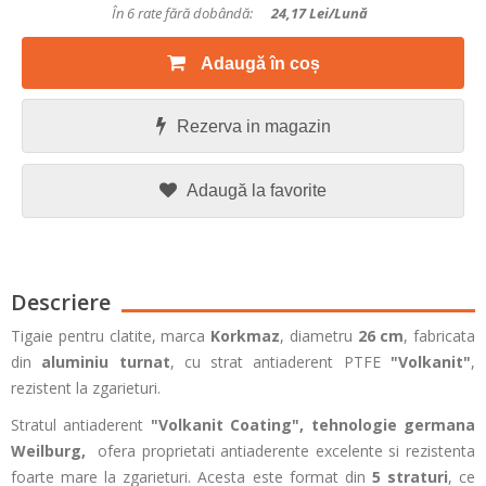
În 6 rate fără dobândă:
24,17
Lei/lună
Adaugă în coș
Rezerva in magazin
Adaugă la favorite
Descriere
Tigaie pentru clatite, marca
Korkmaz
, diametru
26 cm
, fabricata
din
aluminiu turnat
, cu strat antiaderent PTFE
"Volkanit"
,
rezistent la zgarieturi.
Stratul antiaderent
"Volkanit Coating",
tehnologie germana
Weilburg
,
ofera proprietati antiaderente excelente si rezistenta
foarte mare la zgarieturi. Acesta este format din
5 straturi
, ce