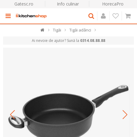
Gatesc.ro
Info culinar
HorecaPro
Tigăi
Tigăi adânci
Ai nevoie de ajutor? Sună la
0314.08.88.88