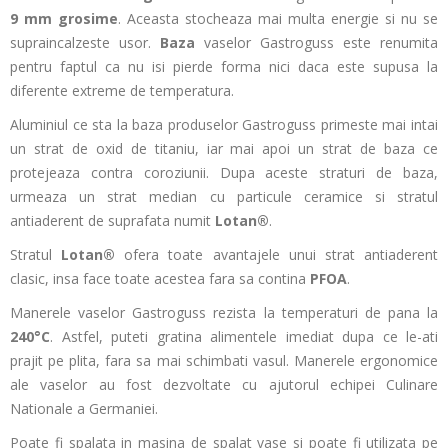
9 mm grosime
. Aceasta stocheaza mai multa energie si nu se
supraincalzeste usor.
Baza
vaselor Gastroguss este renumita
pentru faptul ca nu isi pierde forma nici daca este supusa la
diferente extreme de temperatura.
Aluminiul ce sta la baza produselor Gastroguss primeste mai intai
un strat de oxid de titaniu, iar mai apoi un strat de baza ce
protejeaza contra coroziunii. Dupa aceste straturi de baza,
urmeaza un strat median cu particule ceramice si stratul
antiaderent de suprafata numit
Lotan®
.
Stratul
Lotan®
ofera toate avantajele unui strat antiaderent
clasic, insa face toate acestea fara sa contina
PFOA
.
Manerele vaselor Gastroguss rezista la temperaturi de pana la
240°C
. Astfel, puteti gratina alimentele imediat dupa ce le-ati
prajit pe plita, fara sa mai schimbati vasul. Manerele ergonomice
ale vaselor au fost dezvoltate cu ajutorul echipei Culinare
Nationale a Germaniei.
Poate fi spalata in masina de spalat vase si poate fi utilizata pe