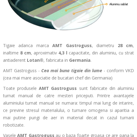
Tigaie adanca marca
AMT Gastroguss
, diametru
28 cm
,
inaltime
8 cm
, aproximativ
4,3 l
capacitate, din aluminiu, cu strat
antiaderent
Lotan®
, fabricata in
Germania
.
AMT Gastroguss -
Cea mai buna tigaie din lume
- conform VKD
(cea mai mare asociatie de bucatari chef din Germania)
Toate produsele
AMT Gastroguss
sunt fabricate din aluminiu
turnat manual de catre mesteri priceputi. Printre avantajele
aluminiului turnat manual se numara: timpul mai lung de intarire,
ce previne stresul materialului, o turnare omogena si aparitia a
mai putine pungi de aer in material decat in cazul turnarii
robotizate.
Vasele
AMT Gastroguss
au o baza foarte groasa ce are pana la