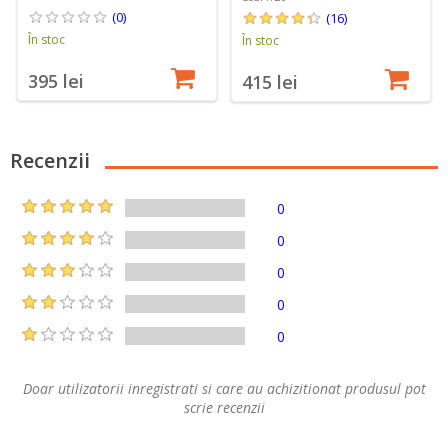
(0)
(16)
În stoc
În stoc
395 lei
415 lei
Recenzii
0
0
0
0
0
Doar utilizatorii inregistrati si care au achizitionat produsul pot
scrie recenzii