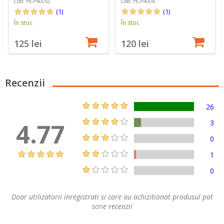
Cod: HCP400SS
Cod: HCP400R
(1)
(1)
În stoc
În stoc
125 lei
120 lei
Recenzii
26
4.77
3
0
1
0
Doar utilizatorii inregistrati si care au achizitionat produsul pot
scrie recenzii