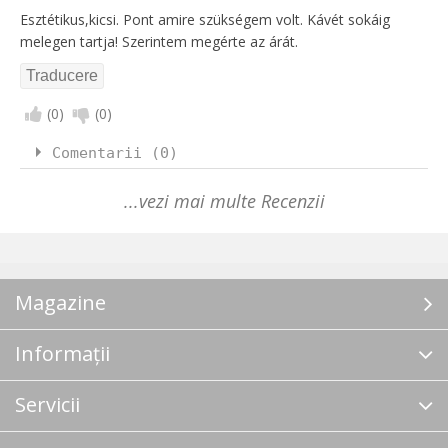
Esztétikus,kicsi. Pont amire szükségem volt. Kávét sokáig
melegen tartja! Szerintem megérte az árát.
(
0
)
(
0
)
Comentarii (0)
...vezi mai multe Recenzii
Magazine
Informații
Servicii