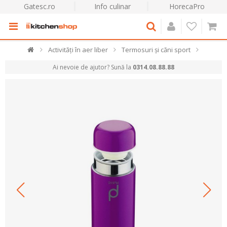
Gatesc.ro
Info culinar
HorecaPro
Activități în aer liber
Termosuri și căni sport
Ai nevoie de ajutor? Sună la
0314.08.88.88