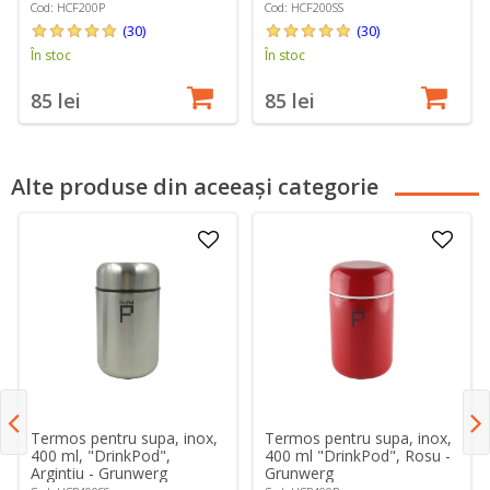
Cod: HCF200P
Cod: HCF200SS
(30)
(30)
În stoc
În stoc
85 lei
85 lei
Alte produse din aceeași categorie
Termos pentru supa, inox,
Termos pentru supa, inox,
400 ml, "DrinkPod",
400 ml "DrinkPod", Rosu -
Argintiu - Grunwerg
Grunwerg