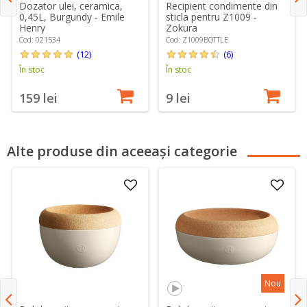
Dozator ulei, ceramica,
Recipient condimente din
0,45L, Burgundy - Emile
sticla pentru Z1009 -
Henry
Zokura
Cod: 021534
Cod: Z1009BOTTLE
(12)
(6)
În stoc
În stoc
159 lei
9 lei
Alte produse din aceeași categorie
Nou