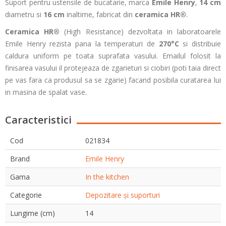
Suport pentru ustensile de bucatarie, marca
Emile Henry
,
14 cm
diametru si
16 cm
inaltime, fabricat din
ceramica
HR®
.
Ceramica HR®
(High Resistance) dezvoltata in laboratoarele
Emile Henry rezista pana la temperaturi de
270°C
si distribuie
caldura uniform pe toata suprafata vasului. Emailul folosit la
finisarea vasului il protejeaza de zgarieturi si ciobiri (poti taia direct
pe vas fara ca produsul sa se zgarie) facand posibila curatarea lui
in masina de spalat vase.
Caracteristici
Cod
021834
Brand
Emile Henry
Gama
In the kitchen
Categorie
Depozitare și suporturi
Lungime (cm)
14