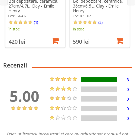
Bol depozitare, ceramica,
Bol depozitare, ceramica,
27cm/4,7L, Clay - Emile
36cm/6,5L, Clay - Emile
Henry
Henry
Cod: 876402
Cod: 876502
(1)
(2)
În stoc
În stoc
420 lei
590 lei
Recenzii
3
5.00
0
0
0
0
Doar utilizatorii inregistrati si care au achizitionat produsul pot