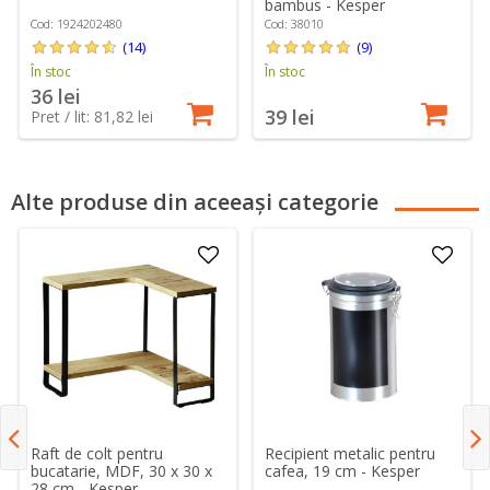
bambus - Kesper
Cod: 1924202480
Cod: 38010
(14)
(9)
În stoc
În stoc
36 lei
39 lei
Pret / lit: 81,82 lei
Alte produse din aceeași categorie
Recipient metalic pentru
Raft de colt pentru
cafea, 19 cm - Kesper
bucatarie, MDF, 30 x 30 x
28 cm - Kesper