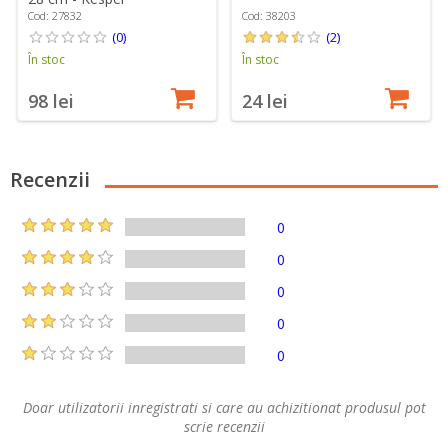
Cod: 38203
Cod: 27832
(2)
(0)
În stoc
În stoc
24 lei
98 lei
Recenzii
0
0
0
0
0
Doar utilizatorii inregistrati si care au achizitionat produsul pot
scrie recenzii