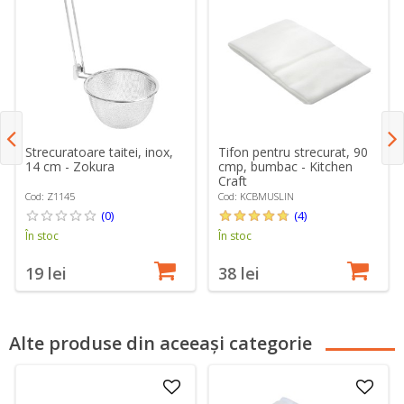
Strecuratoare taitei, inox,
Tifon pentru strecurat, 90
14 cm - Zokura
cmp, bumbac - Kitchen
Craft
Cod: Z1145
Cod: KCBMUSLIN
(0)
(4)
În stoc
În stoc
19 lei
38 lei
Alte produse din aceeași categorie