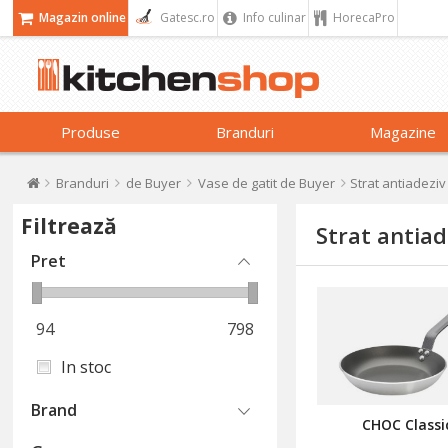
Magazin online
Gatesc.ro
Info culinar
HorecaPro
Produse
Branduri
Magazine
Branduri
de Buyer
Vase de gatit de Buyer
Strat antiadezi
Filtrează
Strat antia
Pret
94
798
In stoc
Brand
CHOC Classi