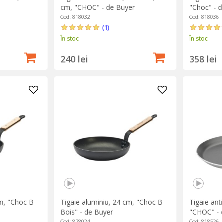
cm, "CHOC" - de Buyer
"Choc" - 
Cod: 818032
Cod: 818036
(1)
În stoc
În stoc
240 lei
358 lei
cm, "Choc B
Tigaie aluminiu, 24 cm, "Choc B
Tigaie ant
Bois" - de Buyer
"CHOC" - 
Cod: 878024
Cod: 818526