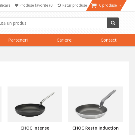
ificare
Produse favorite
(0)
Retur produse
0 produse
Parteneri
Cariere
Contact
CHOC Intense
CHOC Resto Induction