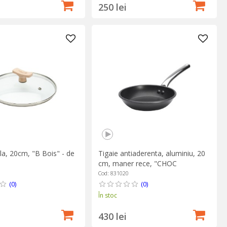
250 lei
la, 20cm, "B Bois" - de
Tigaie antiaderenta, aluminiu, 20
cm, maner rece, "CHOC
EXTREME" - de Buyer
Cod: 831020
(0)
(0)
În stoc
430 lei