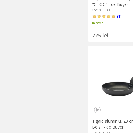
"CHOC" - de Buyer
Cod: 818030
(1)
În stoc
225 lei
Tigaie aluminiu, 20 
Bois" - de Buyer
Cod: 878020