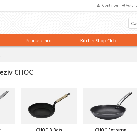
Cont nou
Autent
Produse noi
KitchenShop Club
v CHOC
deziv CHOC
c
CHOC B Bois
CHOC Extreme