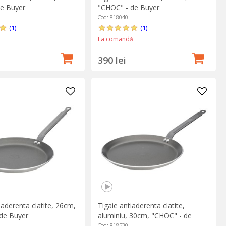
de Buyer
"CHOC" - de Buyer
Cod: 818040
(1)
(1)
La comandă
390 lei
iaderenta clatite, 26cm,
Tigaie antiaderenta clatite,
de Buyer
aluminiu, 30cm, "CHOC" - de
Buyer
Cod: 818530