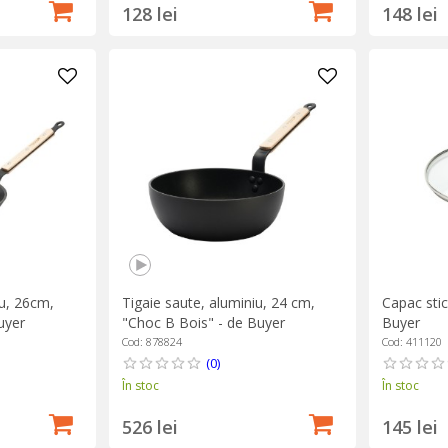
128 lei
148 lei
iu, 26cm,
Tigaie saute, aluminiu, 24 cm,
Capac stic
uyer
"Choc B Bois" - de Buyer
Buyer
Cod: 878824
Cod: 411120
(0)
În stoc
În stoc
526 lei
145 lei