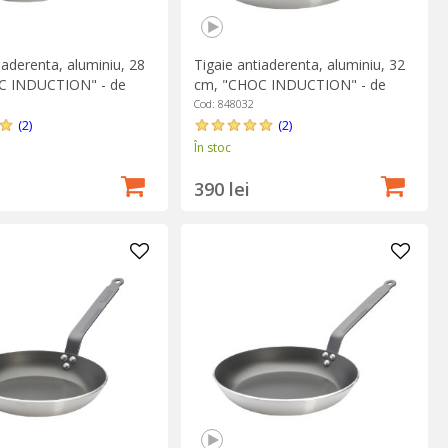
iaderenta, aluminiu, 28
Tigaie antiaderenta, aluminiu, 32
C INDUCTION" - de
cm, "CHOC INDUCTION" - de
Buyer
Cod: 848032
(2)
(2)
În stoc
390 lei