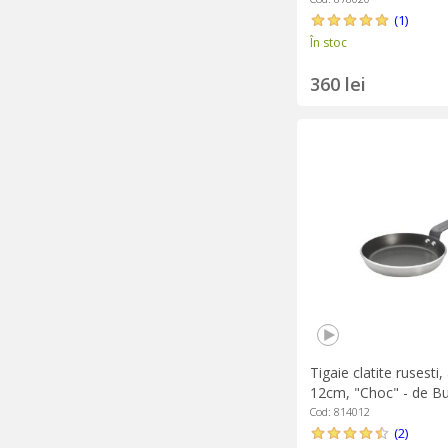
(1)
În stoc
360 lei
Tigaie clatite rusesti,
12cm, "Choc" - de B
Cod: 814012
(2)