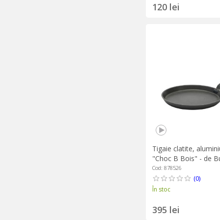
120 lei
Tigaie clatite, alumin
"Choc B Bois" - de B
Cod: 878526
(0)
În stoc
395 lei