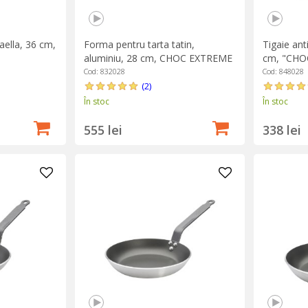
aella, 36 cm,
Forma pentru tarta tatin,
Tigaie ant
aluminiu, 28 cm, CHOC EXTREME
cm, "CHO
- de Buyer
Buyer
Cod: 832028
Cod: 848028
(2)
În stoc
În stoc
555 lei
338 lei