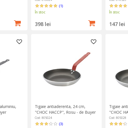
(1)
În stoc
În stoc
398 lei
147 lei
 aluminiu,
Tigaie antiaderenta, 24 cm,
Tigaie ant
uyer
"CHOC HACCP", Rosu - de Buyer
"CHOC HAC
Cod: 805024
Cod: 805028
(3)