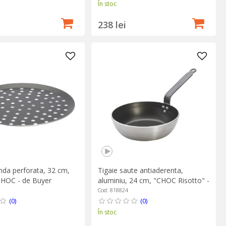
În stoc
238 lei
nda perforata, 32 cm,
Tigaie saute antiaderenta,
CHOC - de Buyer
aluminiu, 24 cm, "CHOC Risotto" -
de Buyer
Cod: 818824
(0)
(0)
În stoc