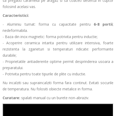
sa pregatiti caramelul pe aragaz si sa coaceti desertul in cuptor
folosind acelasi vas.
Caracteristici:
- Aluminiu turnat: forma cu capacitate pentru
6-8 portii
;
nedeformabila.
- Baza din inox magnetic: forma potrivita pentru inductie;
- Acoperire ceramica intarita pentru utilizare intensiva, foarte
rezistenta la zgarieturi si temperaturi ridicate: performante
durabile;
- Proprietatile antiaderente optime permit desprinderea usoara a
preparatului.
- Potrivita pentru toate tipurile de plite cu inductie.
Nu incalziti sau supraincalziti forma fara continut. Evitati socurile
de temperatura. Nu folositi obiecte metalice in forma.
Curatare:
spalati manual cu un burete non-abraziv.