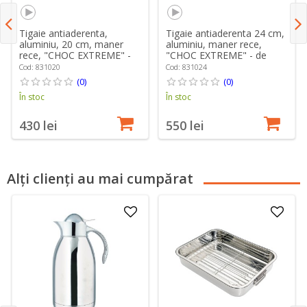
Tigaie antiaderenta,
Tigaie antiaderenta 24 cm,
aluminiu, 20 cm, maner
aluminiu, maner rece,
rece, "CHOC EXTREME" -
"CHOC EXTREME" - de
de Buyer
Buyer
Cod: 831020
Cod: 831024
(0)
(0)
În stoc
În stoc
430 lei
550 lei
Alți clienți au mai cumpărat