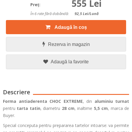
555 Lei
Preţ:
În 6 rate fără dobândă:
92,5
Lei/lună
Adaugă în coș
Rezerva in magazin
Adaugă la favorite
Descriere
Forma antiaderenta CHOC EXTREME
, din
aluminiu turnat
pentru
tarta tatin
, diametru
28 cm
, inaltime
5,5 cm
, marca de
Buyer.
Special conceputa pentru prepararea tartelor intoarse: va permite