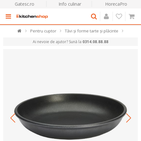
Gatesc.ro
Info culinar
HorecaPro
Pentru cuptor
Tăvi și forme tarte și plăcinte
Ai nevoie de ajutor? Sună la
0314.08.88.88