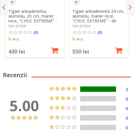
Tigaie antiaderenta,
Tigaie antiaderenta 24 cm,
aluminiu, 20 cm, maner
aluminiu, maner rece,
rece, "CHOC EXTREME" -
"CHOC EXTREME" - de
de Buyer
Buyer
Cod: 831020
Cod: 831024
(0)
(0)
În stoc
În stoc
430 lei
550 lei
Recenzii
2
5.00
0
0
0
0