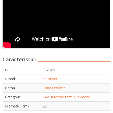
Caracteristici
Cod
832028
Brand
de Buyer
Gama
Choc Extreme
Categorie
Tăvi și forme tarte și plăcinte
Diametru (cm)
28