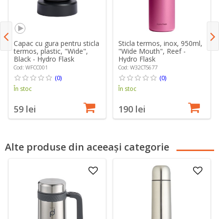
Capac cu gura pentru sticla
Sticla termos, inox, 950ml,
termos, plastic, "Wide",
"Wide Mouth", Reef -
Black - Hydro Flask
Hydro Flask
Cod: WFCC001
Cod: W32CTS677
(0)
(0)
În stoc
În stoc
59 lei
190 lei
Alte produse din aceeași categorie