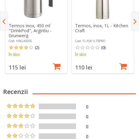
Termos inox, 450 ml
Termos, inox, 1L - Kitchen
"DrinkPod", Argintiu -
Craft
Grunwerg
Cod: HBG450SS
Cod: FLASK1LTRPRO
(2)
(0)
În stoc
În stoc
115 lei
110 lei
Recenzii
0
0
0
0