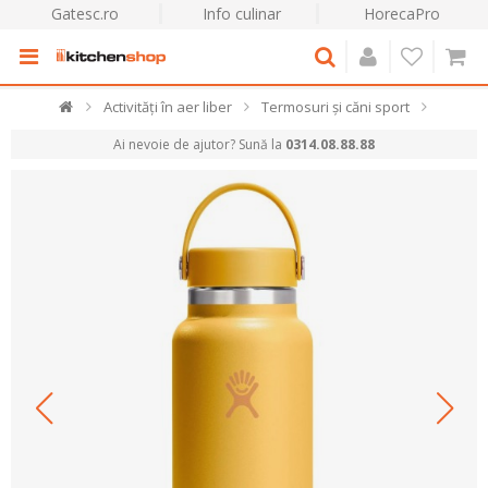
Gatesc.ro
Info culinar
HorecaPro
Activități în aer liber
Termosuri și căni sport
Ai nevoie de ajutor? Sună la
0314.08.88.88