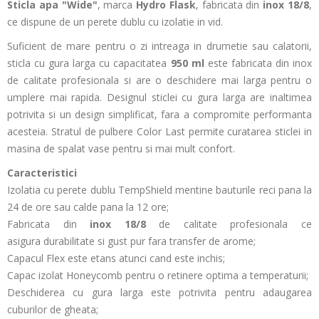
Sticla apa "Wide"
, marca
Hydro Flask
,
fabricata din
inox 18/8
,
ce
dispune de un perete dublu cu izolatie in vid.
Suficient de mare pentru o zi intreaga in drumetie sau calatorii,
sticla cu gura larga cu capacitatea
950 ml
este fabricata din inox
de calitate profesionala si are o deschidere mai larga pentru o
umplere mai rapida. Designul sticlei cu gura larga are inaltimea
potrivita si un design simplificat, fara a compromite performanta
acesteia. Stratul de pulbere Color Last permite curatarea sticlei in
masina de spalat vase pentru si mai mult confort.
Caracteristici
Izolatia cu perete dublu TempShield mentine bauturile reci pana la
24 de ore sau calde pana la 12 ore;
Fabricata din
inox 18/8
de calitate profesionala ce
asigura durabilitate si gust pur fara transfer de arome;
Capacul Flex este etans atunci cand este inchis;
Capac izolat Honeycomb pentru o retinere optima a temperaturii;
Deschiderea cu gura larga este potrivita pentru adaugarea
cuburilor de gheata;