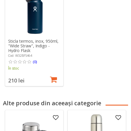
Sticla termos, inox, 950ml,
"Wide Straw", Indigo -
Hydro Flask
Cod: W32BFS464
(0)
În stoc
210 lei
Alte produse din aceeași categorie