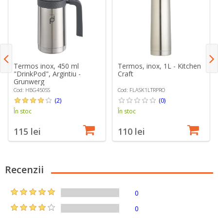
Termos inox, 450 ml
Termos, inox, 1L - Kitchen
"DrinkPod", Argintiu -
Craft
Grunwerg
Cod: HBG450SS
Cod: FLASK1LTRPRO
(2)
(0)
În stoc
În stoc
115 lei
110 lei
Recenzii
0
0