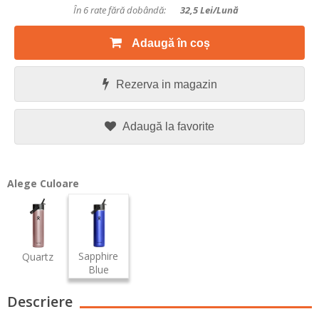
În 6 rate fără dobândă:
32,5
Lei/lună
Adaugă în coș
Rezerva in magazin
Adaugă la favorite
Alege Culoare
Sapphire
Quartz
Blue
Descriere