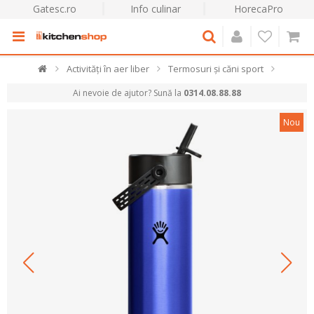
Gatesc.ro
Info culinar
HorecaPro
Activități în aer liber
Termosuri și căni sport
Ai nevoie de ajutor? Sună la
0314.08.88.88
Nou