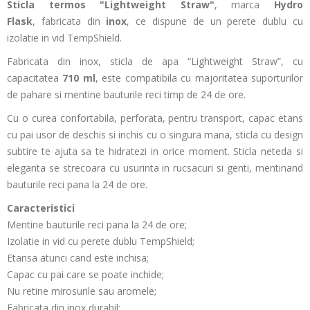
Sticla termos "Lightweight Straw"
, marca
Hydro
Flask
,
fabricata din
inox
, ce
dispune de un perete dublu cu
izolatie in vid TempShield.
Fabricata din inox, sticla de apa “Lightweight Straw”, cu
capacitatea
710 ml
, este compatibila cu majoritatea suporturilor
de pahare si mentine bauturile reci timp de 24 de ore.
Cu o curea confortabila, perforata, pentru transport, capac etans
cu pai usor de deschis si inchis cu o singura mana, sticla cu design
subtire te ajuta sa te hidratezi in orice moment. Sticla neteda si
eleganta se strecoara cu usurinta in rucsacuri si genti, mentinand
bauturile reci pana la 24 de ore.
Caracteristici
Mentine bauturile reci pana la 24 de ore;
Izolatie in vid cu perete dublu TempShield;
Etansa atunci cand este inchisa;
Capac cu pai care se poate inchide;
Nu retine mirosurile sau aromele;
Fabricata din inox durabil;