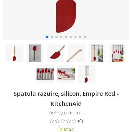
Spatula razuire, silicon, Empire Red -
KitchenAid
Cod: KQR731OHERE
În stoc