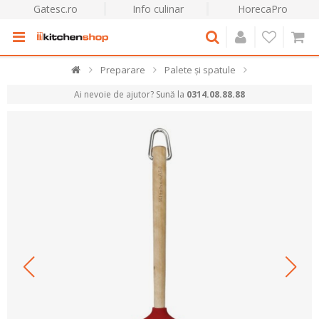
Gatesc.ro
Info culinar
HorecaPro
Preparare
Palete și spatule
Ai nevoie de ajutor? Sună la
0314.08.88.88