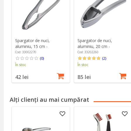
Spargator de nuci,
Spargator de nuci,
aluminiu, 15 cm -
aluminiu, 20 cm -
Westmark
Westmark
Cod: 33002270
Cod: 33202260
(0)
(2)
În stoc
În stoc
42 lei
85 lei
Alți clienți au mai cumpărat