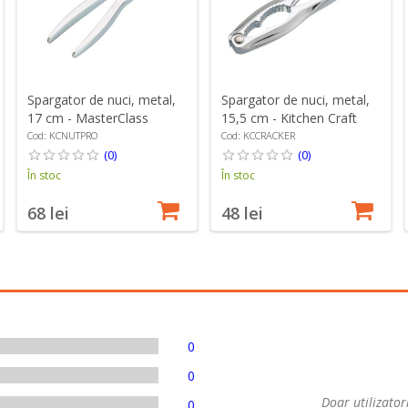
Spargator de nuci, metal,
Spargator de nuci, metal,
17 cm - MasterClass
15,5 cm - Kitchen Craft
Cod: KCNUTPRO
Cod: KCCRACKER
(0)
(0)
În stoc
În stoc
68 lei
48 lei
0
0
Doar utilizatori
0