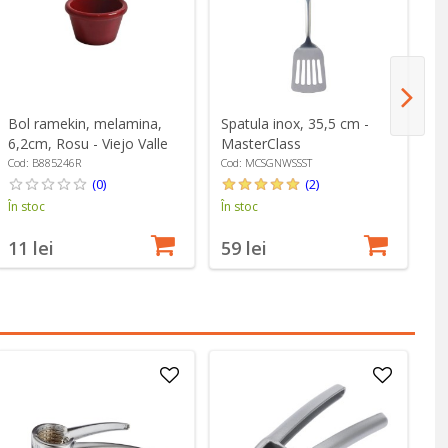
Bol ramekin, melamina,
Spatula inox, 35,5 cm -
Ti
6,2cm, Rosu - Viejo Valle
MasterClass
Z
Cod: B885246R
Cod: MCSGNWSSST
Co
(0)
(2)
În stoc
În stoc
În
11 lei
59 lei
3