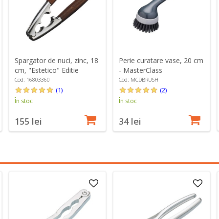
Spargator de nuci, zinc, 18
Perie curatare vase, 20 cm
cm, "Estetico" Editie
- MasterClass
Monopol - Westmark
Cod: 16803360
Cod: MCDBRUSH
(1)
(2)
În stoc
În stoc
155 lei
34 lei