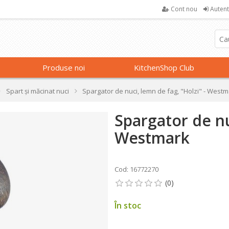
Cont nou
Autent
Produse noi
KitchenShop Club
Spart și măcinat nuci
Spargator de nuci, lemn de fag, "Holzi" - West
Spargator de nu
Westmark
Cod: 16772270
În stoc