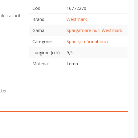
Cod
16772270
le rasuciti
Brand
Westmark
Gama
Spargatoare nuci Westmark
Categorie
Spart și măcinat nuci
Lungime (cm)
9,5
Material
Lemn
cter