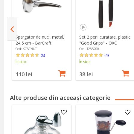
13
Spargator de nuci, metal,
Set 2 perii curatare, plastic,
24,5 cm - BarCraft
"Good Grips" - OXO
Cod: KCBCNUT
Cod: 1285700
(6)
(4)
În stoc
În stoc
110 lei
38 lei
Alte produse din aceeași categorie