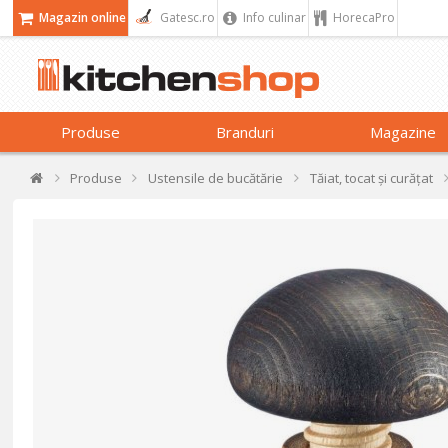
Magazin online
Gatesc.ro
Info culinar
HorecaPro
Produse
Branduri
Magazine
Produse
Ustensile de bucătărie
Tăiat, tocat și curățat