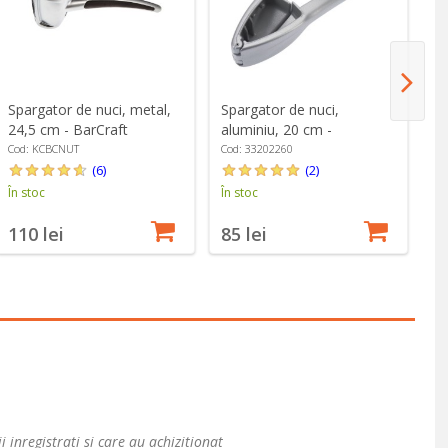
Spargator de nuci, metal,
Spargator de nuci,
Sp
24,5 cm - BarCraft
aluminiu, 20 cm -
al
Westmark
W
Cod: KCBCNUT
Cod: 33202260
Co
(6)
(2)
În stoc
În stoc
În
110 lei
85 lei
4
i inregistrati si care au achizitionat