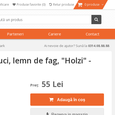
ificare
Produse favorite
(0)
Retur produse
0 produse
Parteneri
Cariere
Contact
mark
Ai nevoie de ajutor? Sună la
0314.08.88.88
ci, lemn de fag, "Holzi" -
55 Lei
Preţ:
Adaugă în coș
Rezerva in magazin