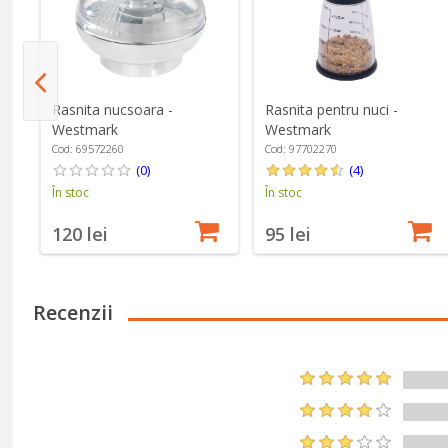
Rasnita nucsoara -
Rasnita pentru nuci -
Westmark
Westmark
Cod: 69572260
Cod: 97702270
(0)
(4)
În stoc
În stoc
120 lei
95 lei
Recenzii