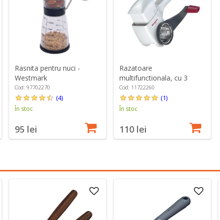
Rasnita pentru nuci -
Razatoare
Westmark
multifunctionala, cu 3
cilindrii, "Trio" - Westmark
Cod: 97702270
Cod: 11722260
(4)
(1)
În stoc
În stoc
95 lei
110 lei