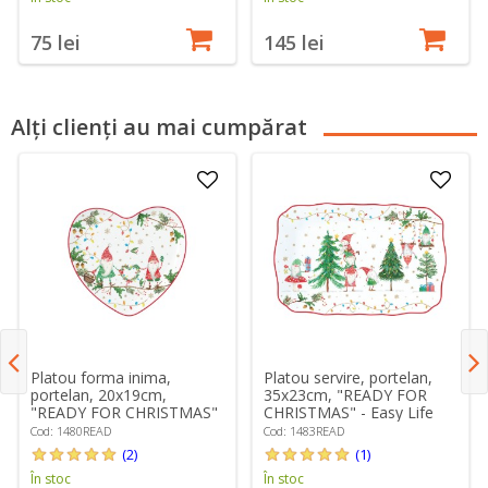
75 lei
145 lei
Alți clienți au mai cumpărat
Platou forma inima,
Platou servire, portelan,
portelan, 20x19cm,
35x23cm, "READY FOR
"READY FOR CHRISTMAS"
CHRISTMAS" - Easy Life
- Easy Life
Cod: 1480READ
Cod: 1483READ
(2)
(1)
În stoc
În stoc