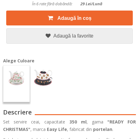
În 6 rate fără dobândă:
29
Lei/lună
Adaugă în coș
Adaugă la favorite
Alege Culoare
Descriere
Set servire ceai, capacitate
350 ml
, gama
"READY FOR
CHRISTMAS"
, marca
Easy Life
, fabricat din
portelan
.