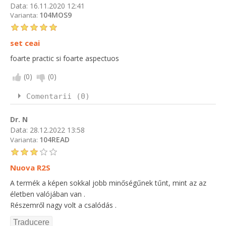
Data:
16.11.2020 12:41
104MOS9
Varianta:
set ceai
foarte practic si foarte aspectuos
(
0
)
(
0
)
Comentarii (0)
Dr. N
Data:
28.12.2022 13:58
104READ
Varianta:
Nuova R2S
A termék a képen sokkal jobb minőségűnek tűnt, mint az az
életben valójában van .
Részemről nagy volt a csalódás .