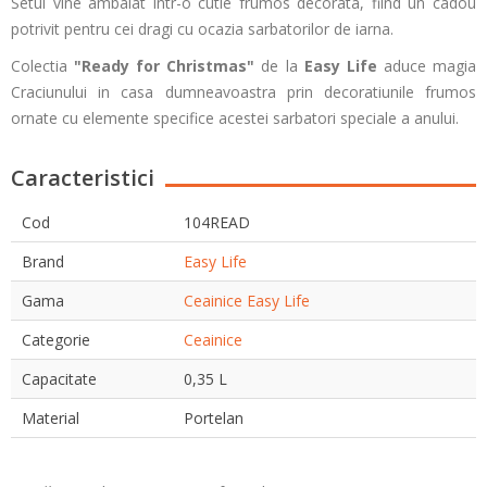
Setul vine ambalat intr-o cutie frumos decorata, fiind un cadou
potrivit pentru cei dragi cu ocazia sarbatorilor de iarna.
Colectia
"Ready for Christmas"
de la
Easy Life
aduce magia
Craciunului in casa dumneavoastra prin decoratiunile frumos
ornate cu elemente specifice acestei sarbatori speciale a anului.
Caracteristici
Cod
104READ
Brand
Easy Life
Gama
Ceainice Easy Life
Categorie
Ceainice
Capacitate
0,35 L
Material
Portelan