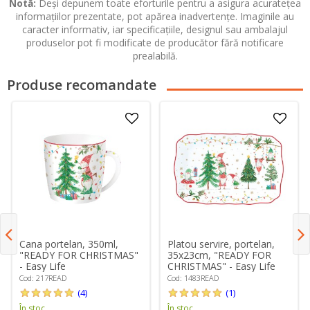
Notă:
Deși depunem toate eforturile pentru a asigura acuratețea
informațiilor prezentate, pot apărea inadvertențe. Imaginile au
caracter informativ, iar specificațiile, designul sau ambalajul
produselor pot fi modificate de producător fără notificare
prealabilă.
Produse recomandate
Cana portelan, 350ml,
Platou servire, portelan,
"READY FOR CHRISTMAS"
35x23cm, "READY FOR
- Easy Life
CHRISTMAS" - Easy Life
Cod: 217READ
Cod: 1483READ
(4)
(1)
În stoc
În stoc