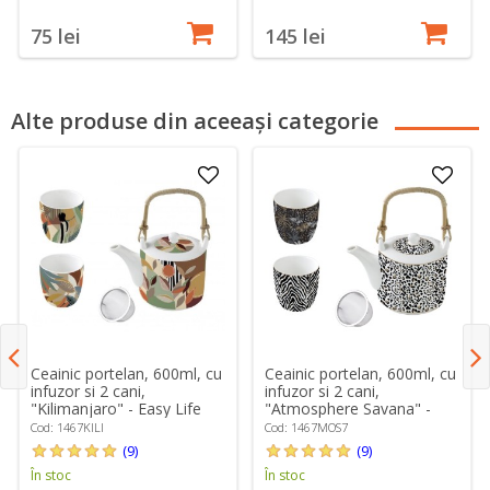
75 lei
145 lei
Alte produse din aceeași categorie
Ceainic portelan, 600ml, cu
Ceainic portelan, 600ml, cu
infuzor si 2 cani,
infuzor si 2 cani,
"Kilimanjaro" - Easy Life
"Atmosphere Savana" -
Easy Life
Cod: 1467KILI
Cod: 1467MOS7
(9)
(9)
În stoc
În stoc