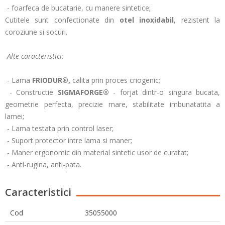
- foarfeca de bucatarie, cu manere sintetice;
Cutitele sunt confectionate din
otel inoxidabil
, rezistent la
coroziune si socuri.
Alte caracteristici:
- Lama
FRIODUR®,
calita prin proces criogenic;
- Constructie
SIGMAFORGE®
- forjat dintr-o singura bucata,
geometrie perfecta, precizie mare, stabilitate imbunatatita a
lamei;
- Lama testata prin control laser;
- Suport protector intre lama si maner;
- Maner ergonomic din material sintetic usor de curatat;
- Anti-rugina, anti-pata.
Caracteristici
Cod
35055000