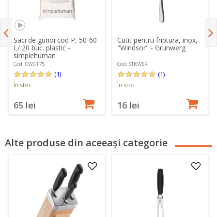
Saci de gunoi cod P, 50-60
Cutit pentru friptura, inox,
L/ 20 buc. plastic -
"Windsor" - Grunwerg
simplehuman
Cod: CW0175
Cod: STKWSR
(1)
(1)
În stoc
În stoc
65 lei
16 lei
Alte produse din aceeași categorie