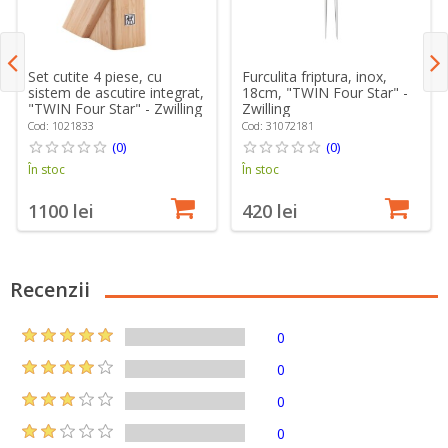
Set cutite 4 piese, cu
Furculita friptura, inox,
sistem de ascutire integrat,
18cm, "TWIN Four Star" -
"TWIN Four Star" - Zwilling
Zwilling
Cod: 1021833
Cod: 31072181
(0)
(0)
În stoc
În stoc
1100 lei
420 lei
Recenzii
0
0
0
0