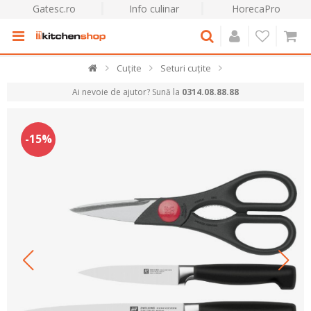
Gatesc.ro
Info culinar
HorecaPro
Cuțite
Seturi cuțite
Ai nevoie de ajutor? Sună la
0314.08.88.88
-15%