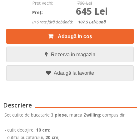
Preţ vechi:
760 Lei
645 Lei
Preţ:
În 6 rate fără dobândă:
107,5
Lei/lună
Adaugă în coș
Rezerva in magazin
Adaugă la favorite
Descriere
Set cutite de bucatarie
3 piese,
marca
Zwilling
compus din:
- cutit decojire,
10 cm
;
- cutitul bucatarului,
20 cm
;