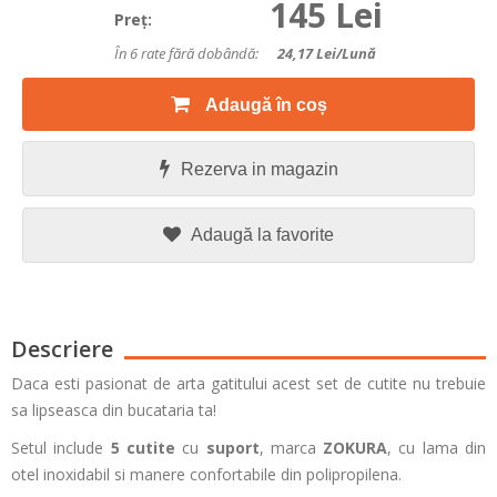
145 Lei
Preţ:
În 6 rate fără dobândă:
24,17
Lei/lună
Adaugă în coș
Rezerva in magazin
Adaugă la favorite
Descriere
Daca esti pasionat de arta gatitului acest set de cutite nu trebuie
sa lipseasca din bucataria ta!
Setul include
5 cutite
cu
suport
, marca
ZOKURA
, cu lama din
otel inoxidabil si manere confortabile din polipropilena.