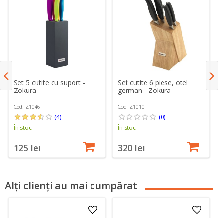
Set 5 cutite cu suport -
Set cutite 6 piese, otel
Zokura
german - Zokura
Cod: Z1046
Cod: Z1010
(4)
(0)
În stoc
În stoc
125 lei
320 lei
Alți clienți au mai cumpărat