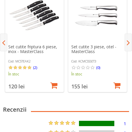
Set cutite friptura 6 piese,
Set cutite 3 piese, otel -
inox - MasterClass
MasterClass
Cod: MCSTEAK2
Cod: KCMCSSSET3
(2)
(0)
În stoc
În stoc
120 lei
155 lei
Recenzii
1