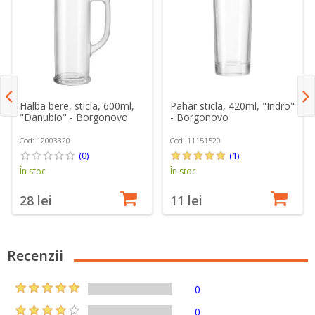
Halba bere, sticla, 600ml,
Pahar sticla, 420ml, "Indro"
"Danubio" - Borgonovo
- Borgonovo
Cod: 12003320
Cod: 11151520
(0)
(1)
În stoc
În stoc
28 lei
11 lei
Recenzii
0
0