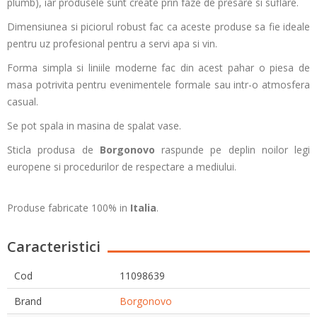
plumb), iar produsele sunt create prin faze de presare si suflare.
Dimensiunea si piciorul robust fac ca aceste produse sa fie ideale
pentru uz profesional pentru a servi apa si vin.
Forma simpla si liniile moderne fac din acest pahar o piesa de
masa potrivita pentru evenimentele formale sau intr-o atmosfera
casual.
Se pot spala in masina de spalat vase.
Sticla produsa de
Borgonovo
raspunde pe deplin noilor legi
europene si procedurilor de respectare a mediului.
Produse fabricate 100% in
Italia
.
Caracteristici
Cod
11098639
Brand
Borgonovo