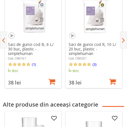
Saci de gunoi cod B, 6 L/
Saci de gunoi cod R, 10 L/
30 buc, plastic -
20 buc, plastic -
simplehuman
simplehuman
Cod: CW0161
Cod: CW0201
(1)
(3)
În stoc
În stoc
38 lei
38 lei
Alte produse din aceeași categorie