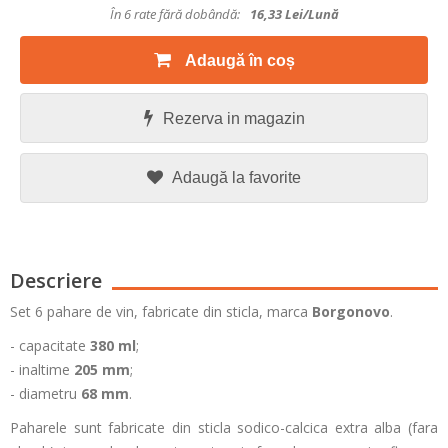
În 6 rate fără dobândă:
16,33
Lei/lună
Adaugă în coș
Rezerva in magazin
Adaugă la favorite
Descriere
Set 6 pahare de vin, fabricate din sticla, marca
Borgonovo
.
- capacitate
380 ml
;
- inaltime
205 mm
;
- diametru
68 mm
.
Paharele sunt fabricate din sticla
sodico-calcica extra alba (fara