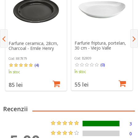
Farfurie friptura, portelan,
Farfurie ceramica, 28cm,
30 cm - Viejo Valle
Charcoal - Emile Henry
Cod: B2809
Cod: 887879
(0)
(4)
În stoc
În stoc
55 lei
85 lei
Recenzii
3
0