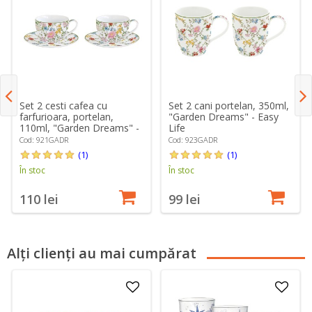
Set 2 cesti cafea cu
Set 2 cani portelan, 350ml,
farfurioara, portelan,
"Garden Dreams" - Easy
110ml, "Garden Dreams" -
Life
Easy Life
Cod: 921GADR
Cod: 923GADR
(1)
(1)
În stoc
În stoc
110 lei
99 lei
Alți clienți au mai cumpărat