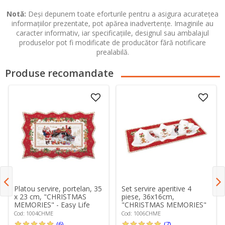
Notă:
Deși depunem toate eforturile pentru a asigura acuratețea
informațiilor prezentate, pot apărea inadvertențe. Imaginile au
caracter informativ, iar specificațiile, designul sau ambalajul
produselor pot fi modificate de producător fără notificare
prealabilă.
Produse recomandate
Platou servire, portelan, 35
Set servire aperitive 4
x 23 cm, "CHRISTMAS
piese, 36x16cm,
MEMORIES" - Easy Life
"CHRISTMAS MEMORIES"
- Easy Life
Cod: 1004CHME
Cod: 1006CHME
(6)
(7)