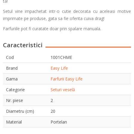
ta!
Setul vine impachetat intr-o cutie decorata cu aceleasi motive
imprimate pe produse, gata sa fie oferita cuiva drag!
Farfuriile pot fi curatate doar prin spalare manuala.
Caracteristici
Cod
1001CHME
Brand
Easy Life
Gama
Farfurii Easy Life
Categorie
Seturi veselă
Nr. piese
2
Diametru (cm)
20
Material
Portelan