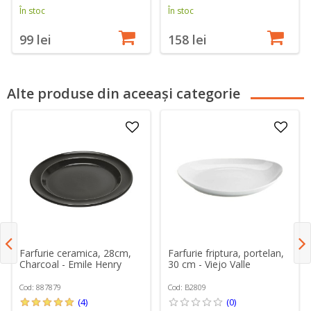
În stoc
În stoc
99 lei
158 lei
Alte produse din aceeași categorie
Farfurie friptura, portelan,
Farfurie ceramica, 28cm,
30 cm - Viejo Valle
Charcoal - Emile Henry
Cod: B2809
Cod: 887879
(0)
(4)