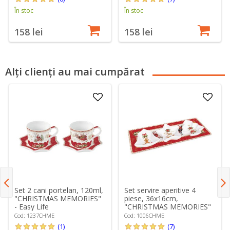
În stoc
În stoc
158 lei
158 lei
Alți clienți au mai cumpărat
Set 2 cani portelan, 120ml,
Set servire aperitive 4
"CHRISTMAS MEMORIES"
piese, 36x16cm,
- Easy Life
"CHRISTMAS MEMORIES"
- Easy Life
Cod: 1237CHME
Cod: 1006CHME
(1)
(7)