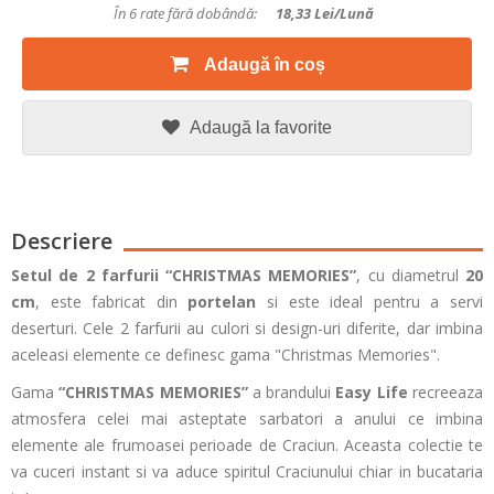
În 6 rate fără dobândă:
18,33
Lei/lună
Adaugă în coș
Adaugă la favorite
Descriere
Setul de 2 farfurii “
CHRISTMAS MEMORIES
”
, cu diametrul
20
cm
, este fabricat din
portelan
si este ideal pentru a servi
deserturi. Cele 2 farfurii au culori si design-uri diferite, dar imbina
aceleasi elemente ce definesc gama "Christmas Memories".
Gama
“CHRISTMAS MEMORIES”
a brandului
Easy Life
recreeaza
atmosfera celei mai asteptate sarbatori a anului ce imbina
elemente ale frumoasei perioade de Craciun. Aceasta colectie te
va cuceri instant si va aduce spiritul Craciunului chiar in bucataria