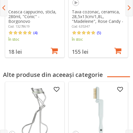
Ceasca cappucino, sticla,
Tava cozonac, ceramica,
280ml, "Conic" -
28,5x13cm/1,8L,
Borgonovo
"Madeleine", Rose Candy -
Emile Henry
Cod: 13278619
Cod: 635347
(4)
(5)
În stoc
În stoc
18 lei
155 lei
Alte produse din aceeași categorie