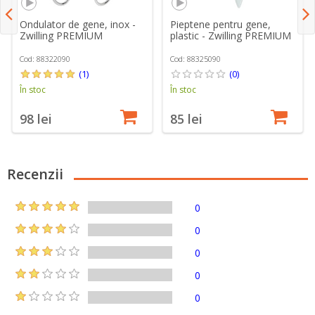
Ondulator de gene, inox -
Pieptene pentru gene,
Zwilling PREMIUM
plastic - Zwilling PREMIUM
Cod: 88322090
Cod: 88325090
(1)
(0)
În stoc
În stoc
98 lei
85 lei
Recenzii
0
0
0
0
0