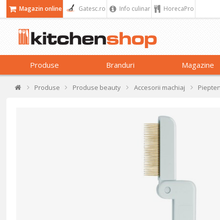
Magazin online
Gatesc.ro
Info culinar
HorecaPro
Produse
Branduri
Magazine
Produse
Produse beauty
Accesorii machiaj
Piepten