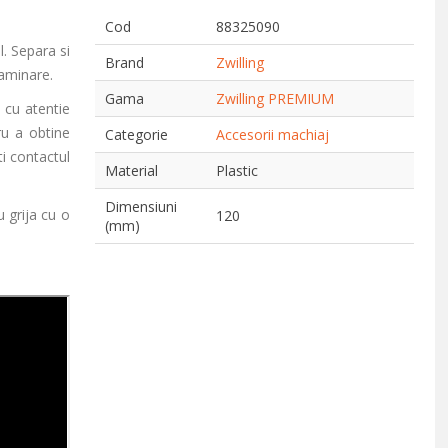
Cod
88325090
. Separa si
Brand
Zwilling
taminare.
Gama
Zwilling PREMIUM
 cu atentie
ru a obtine
Categorie
Accesorii machiaj
ti contactul
Material
Plastic
Dimensiuni
 grija cu o
120
(mm)