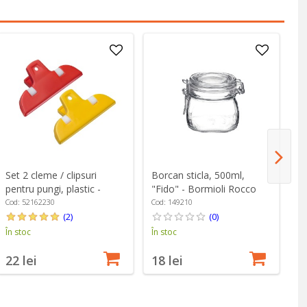
Set 2 cleme / clipsuri
Borcan sticla, 500ml,
Re
pentru pungi, plastic -
"Fido" - Bormioli Rocco
in
Westmark
Cod: 52162230
Cod: 149210
Co
(2)
(0)
În stoc
În stoc
În
22 lei
18 lei
2