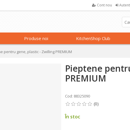
Cont nou
Autent
Produse noi
KitchenShop Club
e pentru gene, plastic - Zwilling PREMIUM
Pieptene pentru
PREMIUM
Cod: 88325090
În stoc