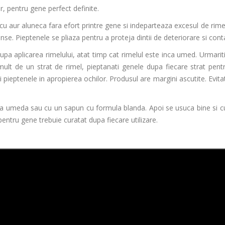
r, pentru gene perfect definite.
 aur aluneca fara efort printre gene si indeparteaza excesul de rimel
tinse. Pieptenele se pliaza pentru a proteja dintii de deteriorare si con
pa aplicarea rimelului, atat timp cat rimelul este inca umed. Urmariti
mult de un strat de rimel, pieptanati genele dupa fiecare strat pent
i pieptenele in apropierea ochilor. Produsul are margini ascutite. Evita
pa umeda sau cu un sapun cu formula blanda. Apoi se usuca bine si cu
pentru gene trebuie curatat dupa fiecare utilizare.