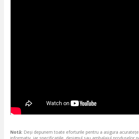
Notă:
Deși depunem toate eforturile pentru a asigura acuratețea
informativ, iar specificațiile, designul sau ambalajul produselor p