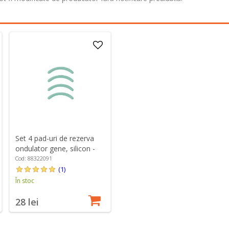
Set 4 pad-uri de rezerva
ondulator gene, silicon -
Zwilling PREMIUM
Cod: 88322091
(1)
În stoc
28 lei