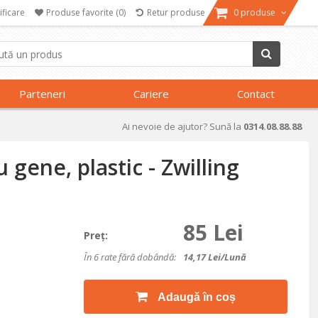
ificare
Produse favorite
(0)
Retur produse
0 produse
Parteneri
Cariere
Contact
Ai nevoie de ajutor? Sună la
0314.08.88.88
 gene, plastic - Zwilling
85 Lei
Preţ:
În 6 rate fără dobândă:
14,17
Lei/lună
Adaugă în coș