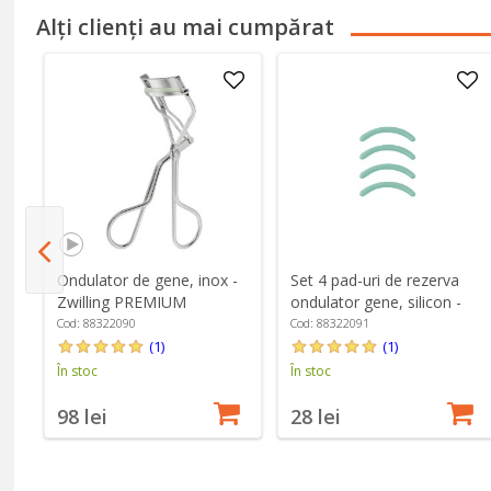
Alți clienți au mai cumpărat
Ondulator de gene, inox -
Set 4 pad-uri de rezerva
nt
Zwilling PREMIUM
ondulator gene, silicon -
Zwilling PREMIUM
Cod: 88322090
Cod: 88322091
(1)
(1)
În stoc
În stoc
98 lei
28 lei