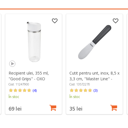
Recipient ulei, 355 ml,
Cutit pentru unt, inox, 8,5 x
"Good Grips" - OXO
3,3 cm, "Master Line" -
Westmark
Cod: 11247900
Cod: 13572270
(4)
(3)
În stoc
În stoc
69 lei
35 lei