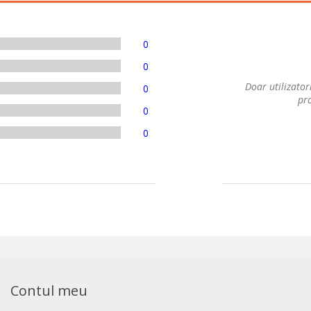
0
0
Doar utilizatori
0
pro
0
0
Contul meu