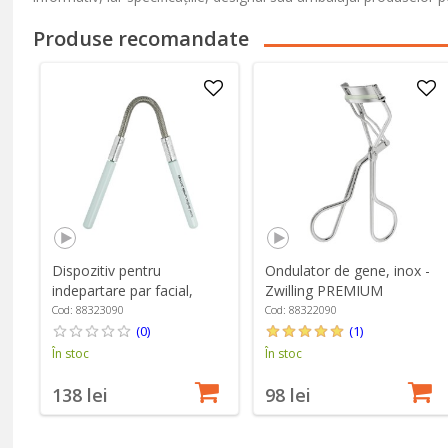
Produse recomandate
Dispozitiv pentru
Ondulator de gene, inox -
indepartare par facial,
Zwilling PREMIUM
aluminiu - Zwilling TWINOX
Cod: 88323090
Cod: 88322090
(0)
(1)
În stoc
În stoc
138 lei
98 lei