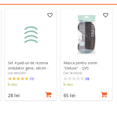
Set 4 pad-uri de rezerva
Masca pentru somn
ondulator gene, silicon -
"Deluxe" - QVS
Zwilling PREMIUM
Cod: 88322091
Cod: 56100242
(1)
(0)
În stoc
În stoc
28 lei
65 lei