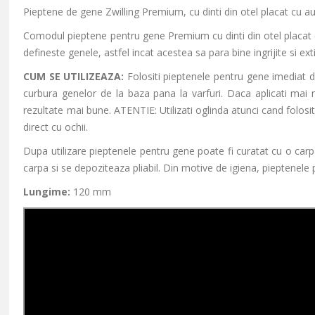
Pieptene de gene Zwilling Premium, cu dinti din otel placat cu au
Comodul pieptene pentru gene Premium cu dinti din otel placat cu
defineste genele, astfel incat acestea sa para bine ingrijite si ex
CUM SE UTILIZEAZA:
Folositi pieptenele pentru gene imediat du
curbura genelor de la baza pana la varfuri. Daca aplicati mai 
rezultate mai bune. ATENTIE: Utilizati oglinda atunci cand folosit
direct cu ochii.
Dupa utilizare pieptenele pentru gene poate fi curatat cu o car
carpa si se depoziteaza pliabil. Din motive de igiena, pieptenele 
Lungime:
120 mm