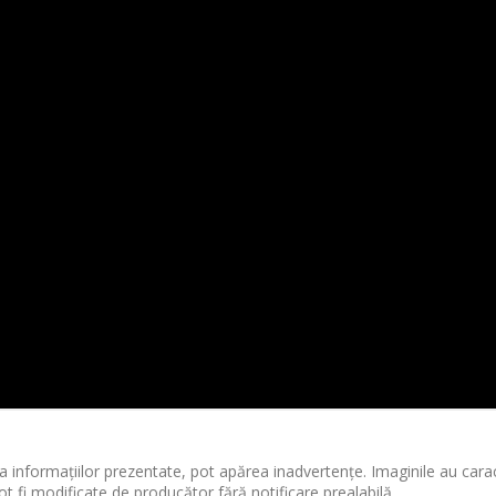
 informațiilor prezentate, pot apărea inadvertențe. Imaginile au cara
ot fi modificate de producător fără notificare prealabilă.