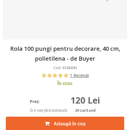
Rola 100 pungi pentru decorare, 40 cm,
polietilena - de Buyer
Cod: 434840N
1 Recenzii
În stoc
120 Lei
Preţ:
În 6 rate fără dobândă:
20
Lei/lună
Adaugă în coș