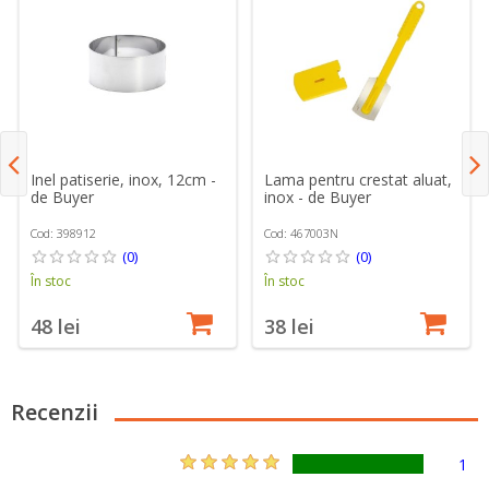
Inel patiserie, inox, 12cm -
Lama pentru crestat aluat,
de Buyer
inox - de Buyer
Cod: 398912
Cod: 467003N
(0)
(0)
În stoc
În stoc
48 lei
38 lei
Recenzii
1