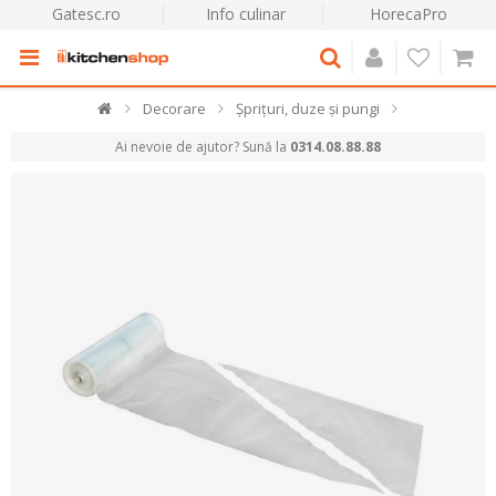
Gatesc.ro
Info culinar
HorecaPro
Decorare
Șprițuri, duze și pungi
Ai nevoie de ajutor? Sună la
0314.08.88.88