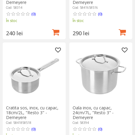
Demeyere
Demeyere
Cod: 58314
Cod: 5841658516
(0)
(0)
În stoc
În stoc
240 lei
290 lei
Cratita sos, inox, cu capac,
Oala inox, cu capac,
18cm/2L, "Resto 3" -
24cm/7L, "Resto 3" -
Demeyere
Demeyere
Cod: 5841858518
Cod: 58394
(0)
(0)