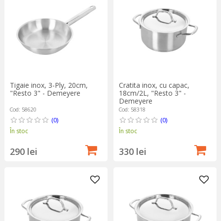
Tigaie inox, 3-Ply, 20cm,
Cratita inox, cu capac,
"Resto 3" - Demeyere
18cm/2L, "Resto 3" -
Demeyere
Cod: 58620
Cod: 58318
(0)
(0)
În stoc
În stoc
290 lei
330 lei