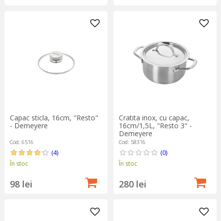
Capac sticla, 16cm, "Resto"
Cratita inox, cu capac,
- Demeyere
16cm/1,5L, "Resto 3" -
Demeyere
Cod: 6516
Cod: 58316
(4)
(0)
În stoc
În stoc
98 lei
280 lei