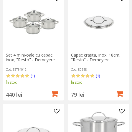
finisaj mat, iar capacele aspect lucios.
Toate produsele au o garanție de
2 ani
.
Set 4 mini-oale cu capac,
Capac cratita, inox, 18cm,
inox, "Resto" - Demeyere
"Resto" - Demeyere
Cod: SET84012
Cod: 80518
(1)
(1)
În stoc
În stoc
440 lei
79 lei