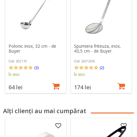
Polonic inox, 32 cm - de
Spumiera friteuza, inox,
Buyer
43,5 cm - de Buyer
Cod: 302110
Cod: 260120N
(3)
(2)
În stoc
În stoc
64 lei
174 lei
Alți clienți au mai cumpărat