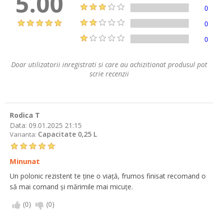
5.00
0
0
0
Doar utilizatorii inregistrati si care au achizitionat produsul pot
scrie recenzii
Rodica T
Data:
09.01.2025 21:15
Capacitate 0,25 L
Varianta:
Minunat
Un polonic rezistent te ține o viață, frumos finisat recomand o
să mai comand și mărimile mai micuțe.
(
0
)
(
0
)