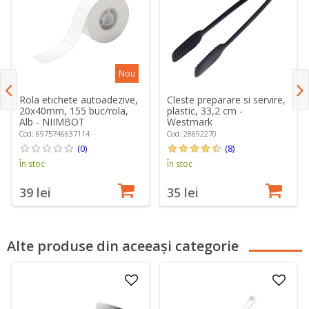
Nou
Rola etichete autoadezive,
Cleste preparare si servire,
20x40mm, 155 buc/rola,
plastic, 33,2 cm -
Alb - NIIMBOT
Westmark
Cod: 6975746637114
Cod: 28692270
(0)
(8)
În stoc
În stoc
39 lei
35 lei
Alte produse din aceeași categorie