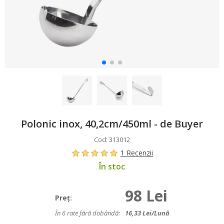
Polonic inox, 40,2cm/450ml - de Buyer
Cod: 313012
1 Recenzii
În stoc
98 Lei
Preţ:
În 6 rate fără dobândă:
16,33
Lei/lună