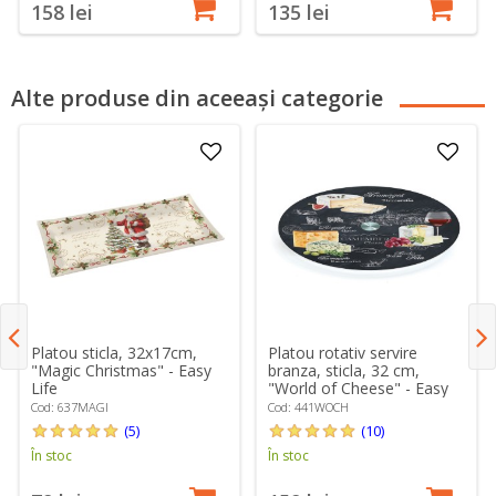
158 lei
135 lei
Alte produse din aceeași categorie
Platou sticla, 32x17cm,
Platou rotativ servire
"Magic Christmas" - Easy
branza, sticla, 32 cm,
Life
"World of Cheese" - Easy
Life
Cod: 637MAGI
Cod: 441WOCH
(5)
(10)
În stoc
În stoc