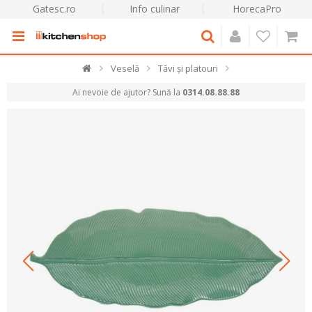
Gatesc.ro
Info culinar
HorecaPro
Veselă
Tăvi și platouri
Ai nevoie de ajutor? Sună la
0314.08.88.88