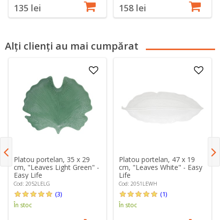
135 lei
158 lei
Alți clienți au mai cumpărat
Platou portelan, 35 x 29
Platou portelan, 47 x 19
cm, "Leaves Light Green" -
cm, "Leaves White" - Easy
Easy Life
Life
Cod: 2052LELG
Cod: 2051LEWH
(3)
(1)
În stoc
În stoc