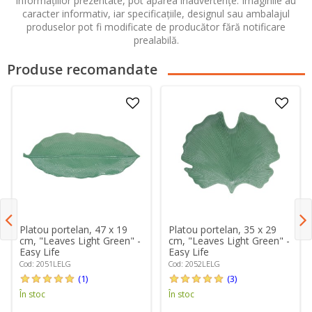
informațiilor prezentate, pot apărea inadvertențe. Imaginile au
caracter informativ, iar specificațiile, designul sau ambalajul
produselor pot fi modificate de producător fără notificare
prealabilă.
Produse recomandate
Platou portelan, 47 x 19
Platou portelan, 35 x 29
cm, "Leaves Light Green" -
cm, "Leaves Light Green" -
Easy Life
Easy Life
Cod: 2051LELG
Cod: 2052LELG
(1)
(3)
În stoc
În stoc