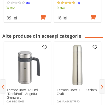
(0)
(1)
În stoc
În stoc
99 lei
18 lei
Alte produse din aceeași categorie
Termos inox, 450 ml
Termos, inox, 1L - Kitchen
"DrinkPod", Argintiu -
Craft
Grunwerg
Cod: HBG450SS
Cod: FLASK1LTRPRO