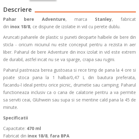
Descriere
Pahar bere Adventure
, marca
Stanley
, fabricat
din
inox 18/8
, ce dispune de izolatie in vid cu perete dublu.
Aruncati paharele de plastic si puneti deoparte halbele de bere din
sticla - oricum niciunul nu este conceput pentru a rezista in aer
liber. Paharul de bere Adventure din inox izolat in vid este extrem
de durabil, astfel incat nu se va sparge, crapa sau rugini.
Paharul pastreaza berea gustoasa si rece timp de pana la 4 ore si
poate stoca pana la 1 halba/0,47 L din bautura preferata,
facandu-l ideal pentru orice picnic, drumetie sau camping. Paharul
functioneaza inclusiv ca o cana de calatorie pentru a va permite
sa serviti ceai, Glühwein sau supa si se mentine cald pana la 45 de
minute.
Specificatii
Capacitate:
470 ml
Fabricat din
inox 18/8
,
fara BPA