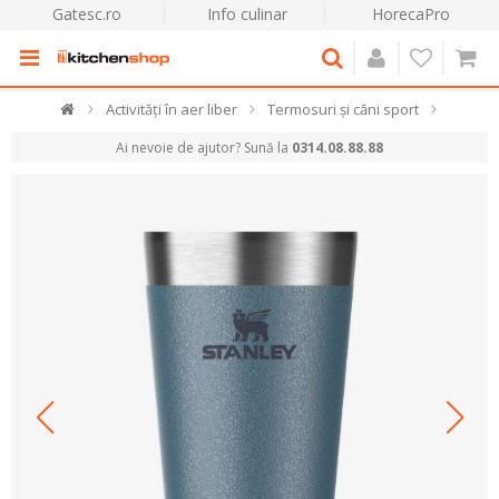
Gatesc.ro
Info culinar
HorecaPro
Activități în aer liber
Termosuri și căni sport
Ai nevoie de ajutor? Sună la
0314.08.88.88