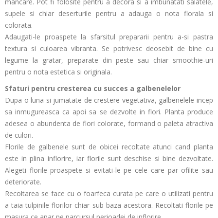
mancare. Pot fi folosite pentru a decora si a imbunatati salatele,
supele si chiar deserturile pentru a adauga o nota florala si
colorata.
Adaugati-le proaspete la sfarsitul prepararii pentru a-si pastra
textura si culoarea vibranta. Se potrivesc deosebit de bine cu
legume la gratar, preparate din peste sau chiar smoothie-uri
pentru o nota estetica si originala.
Sfaturi pentru cresterea cu succes a galbenelelor
Dupa o luna si jumatate de crestere vegetativa, galbenelele incep
sa inmugureasca ca apoi sa se dezvolte in flori. Planta produce
adesea o abundenta de flori colorate, formand o paleta atractiva
de culori.
Florile de galbenele sunt de obicei recoltate atunci cand planta
este in plina inflorire, iar florile sunt deschise si bine dezvoltate.
Alegeti florile proaspete si evitati-le pe cele care par ofilite sau
deteriorate.
Recoltarea se face cu o foarfeca curata pe care o utilizati pentru
a taia tulpinile florilor chiar sub baza acestora. Recoltati florile pe
masura ce apar pe parcursul perioadei de inflorire.