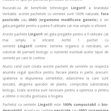
Bucurati-va de beneficiile tehnologiei
Lingot®
a brandului
Veritable: aceste pachetele cu seminte sunt 100% naturale,
fara
pesticide
sau
GMO
(
organisme modificate genetic
) si vin
gata pregatite pentru a putea fi utilizate cat mai simplu si eficient.
Aceste pachete
Lingot®
vin gata pregatite pentru a fi utilizate cat
mai simplu si eficient. Astfel 1 pachet cu
seminte
Lingot®
contine: seminte organice si netratate, un
substrat de pamant biologic si nutrientii esentiali acelor tipuri de
seminte pe care le contine.
Atunci cand sunt create aceste pachete de seminte se respecta
anumite reguli specifice pentru fiecare planta in parte, precum:
spatierea si dispunerea semintelor, adancimea la care sunt
asezate, alegerea speciilor de plante, compozitia substratului
biologic, toate acestea sunt necesare pentru a optimiza si pentru
a obtine o recolta gustoasa si bogata.
Pachetul cu seminte
Lingot®
este
100% compostabil
si
bio-
degradabil.
Acesta nu contine
pesticide
sau
GMO
(
organisme