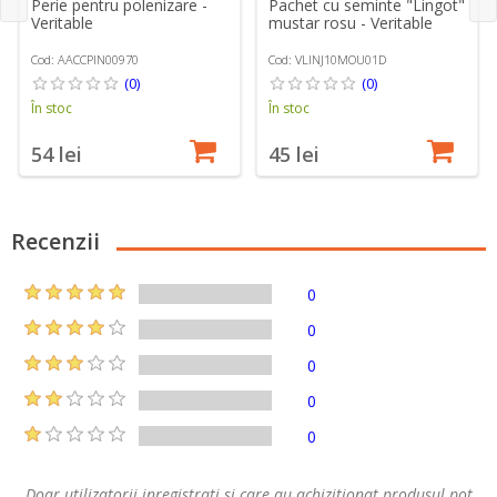
Perie pentru polenizare -
Pachet cu seminte "Lingot"
Veritable
mustar rosu - Veritable
Cod: AACCPIN00970
Cod: VLINJ10MOU01D
(0)
(0)
În stoc
În stoc
54 lei
45 lei
Recenzii
0
0
0
0
0
Doar utilizatorii inregistrati si care au achizitionat produsul pot