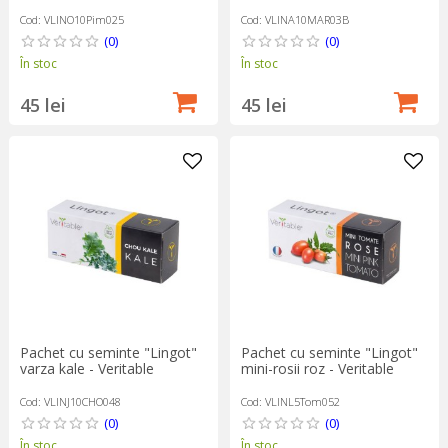
Cod: VLINO10Pim025
Cod: VLINA10MAR03B
(0)
(0)
În stoc
În stoc
45 lei
45 lei
Pachet cu seminte "Lingot"
Pachet cu seminte "Lingot"
varza kale - Veritable
mini-rosii roz - Veritable
Cod: VLINJ10CHO048
Cod: VLINL5Tom052
(0)
(0)
În stoc
În stoc